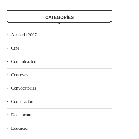
CATEGORÍES
ieres pon en marcha’l programa
Arribada 2007
de visites al...
Cine
Comunicación
Conceyos
Convocatories
Cooperación
Documentu
Educación