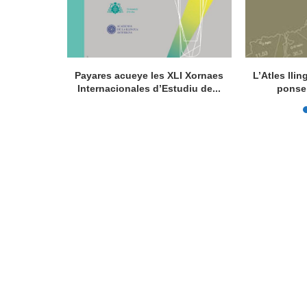
la de la
Payares acueye les XLI Xornaes
L’Atles lli
de...
Internacionales d’Estudiu de...
ponse 