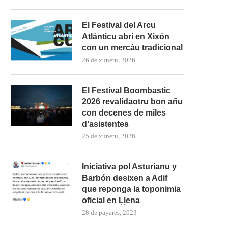
El Festival del Arcu
Atlánticu abri en Xixón
con un mercáu tradicional
26 de xunetu, 2026
El Festival Boombastic
2026 revalidaotru bon añu
con decenes de miles
d’asistentes
25 de xunetu, 2026
Iniciativa pol Asturianu y
Barbón desixen a Adif
que reponga la toponimia
La Guerra Civil protagoniza
oficial en Ḷḷena
esposición n’El Coto
28 de payares, 2023