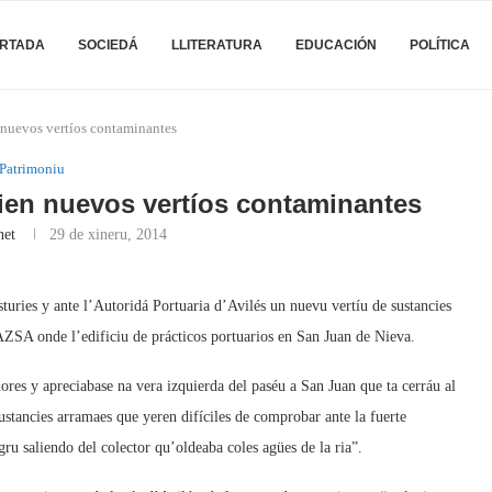
RTADA
SOCIEDÁ
LLITERATURA
EDUCACIÓN
POLÍTICA
 nuevos vertíos contaminantes
Patrimoniu
ien nuevos vertíos contaminantes
net
29 de xineru, 2014
uries y ante l’Autoridá Portuaria d’Avilés un nuevu vertíu de sustancies
ZSA onde l’edificiu de prácticos portuarios en San Juan de Nieva.
ores y apreciabase na vera izquierda del paséu a San Juan que ta cerráu al
ustancies arramaes que yeren difíciles de comprobar ante la fuerte
gru saliendo del colector qu’oldeaba coles agües de la ria”.