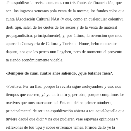
-Pa espublizar la revista cuntamos con trés fontes de financiación, que
son: los ingresos xeneraos pola venta de la mesma; los fondos colos que
cunta lAsociación Cultural NAst (y que, como en cualesquier coleutivu
desti tipu, salen de les cuotes de los socios y de la venta de material
propagandísticu, principalmente); y, por último, la sovención que mos
apurre la Conseyería de Cultura y Turismu. Home, hebo momentos
dapuru, nos que les perres nun llegaben, pero de momentu el proyeutu
ta siendo económicamente vidable.
-Dempués de cuasi cuatro años saliendo, ¿qué balance faen?.
-Positivu. Per un llau, porque la revista sigue asoleyándose y eso, nos
tiempos que cuerren, yá ye un trunfu y, per otru, porque cumplimos los
oxetivos que mos marcamos nel Entamu del so primer númberu,
principalmentel de ser una espublización abierta a tou aquel/aquella que
tuviere daqué que dicir y na que pudieren vese espeyaes opiniones y
reflexones de tou tipu y sobre estremaos temes. Prueba dello ye la