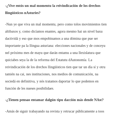
-¿Vive entós un mal momentu la reivindicación de los drechos
llingüísticos nAsturies?
-Nun ye que viva un mal momentu, pero como tolos movimientos tien
altibaxos y, como dicíamos enantes, agora mesmo hai un nivel baxu
dactividá y eso que mos empobinamos a una dómina que pue ser
importante pa la llingua asturiana: elecciones nacionales y de conceyu
nel próximu mes de mayu que darán entamu a una llexislatura que
quiciabes seya la de la reforma del Estatutu dAutonomía. La
reivindicación de los drechos llingüísticos tien que tar un día sí y otru
tamién na cai, nes instituciones, nos medios de comunicación, na
sociedá en definitiva, y nós tratamos daportar lo que podemos en
función de les nueses posibilidaes.
-¿Tienen pensao entamar dalgún tipu dacción más dende NAst?
-Amás de siguir trabayando na revista y retrucar públicamente a toos