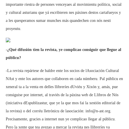
importante riestra de persones venceyaes al movimientu políticu, social
y cultural asturianu que yá escribieren nes páxines destos cartafueyos y
a les quesperamos sumar munches más quandechen con nós nesti
proyeutu.
-¿Qué difusión tien la revista, ye complicao consiguir que llegue al
públicu?
-La revista repártese de baldre ente los socios de lAsociación Cultural
NAst y ente los autores que collaboren en cada númberu. Pal públicu en
xeneral ta a la venta en delles llibreríes dUviéu y Xixón y, amás, pue
consiguise por internet, al traviés de la páxina web de Llibros de Nós
(iniciativa dEspublizastur, que ye la que mos fai la xestión editorial de
la revista) o del corréu lletrónicu de lasociación: info@n-ast.org.
Precisamente, gracies a internet nun ye complicao llegar al públicu.
Pero la xente que tea avezao a mercar la revista nes llibreríes va