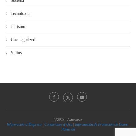
Sociedá
Tecnoloxía
Turismu
Uncategorized
Vidios
@2023 - Asturnews
Información d’Empresa
|
Condiciones d’Usu
|
Información de Protección de Datos
|
Publicidá