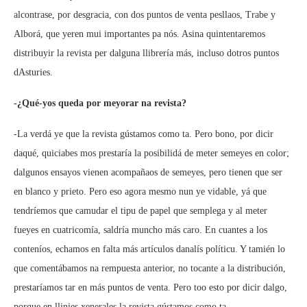
alcontrase, por desgracia, con dos puntos de venta pesllaos, Trabe y
Alborá, que yeren mui importantes pa nós. Asina quintentaremos
distribuyir la revista per dalguna llibrería más, incluso dotros puntos
dAsturies.
-¿Qué-yos queda por meyorar na revista?
-La verdá ye que la revista gústamos como ta. Pero bono, por dicir
daqué, quiciabes mos prestaría la posibilidá de meter semeyes en color;
dalgunos ensayos vienen acompañaos de semeyes, pero tienen que ser
en blanco y prieto. Pero eso agora mesmo nun ye vidable, yá que
tendríemos que camudar el tipu de papel que semplega y al meter
fueyes en cuatricomía, saldría muncho más caro. En cuantes a los
conteníos, echamos en falta más artículos danalís políticu. Y tamién lo
que comentábamos na rempuesta anterior, no tocante a la distribución,
prestaríamos tar en más puntos de venta. Pero too esto por dicir dalgo,
porque en llinies xenerales la revista gústamos como ta.