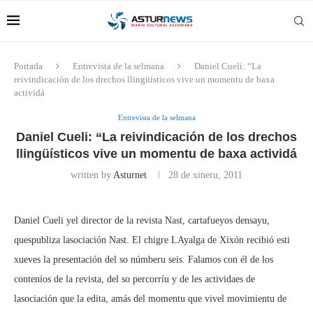
Portada
Entrevista de la selmana
Daniel Cueli: “La
reivindicación de los drechos llingüísticos vive un momentu de baxa
actividá
Entrevista de la selmana
Daniel Cueli: “La reivindicación de los drechos
llingüísticos vive un momentu de baxa actividá
written by
Asturnet
28 de xineru, 2011
Daniel Cueli yel director de la revista Nast, cartafueyos densayu,
quespubliza lasociación Nast. El chigre LAyalga de Xixón recibió esti
xueves la presentación del so númberu seis. Falamos con él de los
conteníos de la revista, del so percorríu y de les actividaes de
lasociación que la edita, amás del momentu que vivel movimientu de