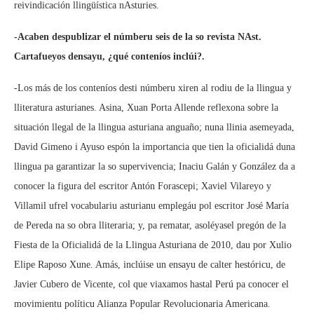
reivindicación llingüística nAsturies.
-Acaben despublizar el númberu seis de la so revista NAst.
Cartafueyos densayu, ¿qué conteníos inclúi?.
-Los más de los conteníos desti númberu xiren al rodiu de la llingua y
lliteratura asturianes. Asina, Xuan Porta Allende reflexona sobre la
situación llegal de la llingua asturiana anguaño; nuna llinia asemeyada,
David Gimeno i Ayuso espón la importancia que tien la oficialidá duna
llingua pa garantizar la so supervivencia; Inaciu Galán y González da a
conocer la figura del escritor Antón Forascepi; Xaviel Vilareyo y
Villamil ufrel vocabulariu asturianu emplegáu pol escritor José María
de Pereda na so obra lliteraria; y, pa rematar, asoléyasel pregón de la
Fiesta de la Oficialidá de la Llingua Asturiana de 2010, dau por Xulio
Elipe Raposo Xune. Amás, inclúise un ensayu de calter hestóricu, de
Javier Cubero de Vicente, col que viaxamos hastal Perú pa conocer el
movimientu políticu Alianza Popular Revolucionaria Americana.