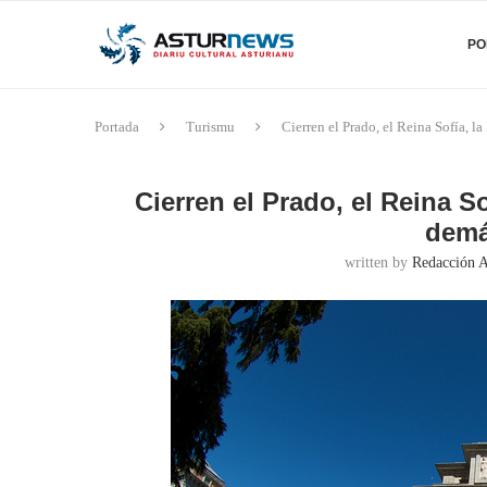
PO
Portada
Turismu
Cierren el Prado, el Reina Sofía, 
Cierren el Prado, el Reina So
dem
written by
Redacción 