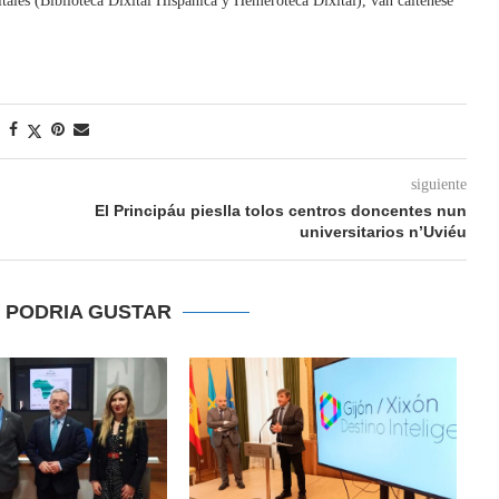
xitales (Biblioteca Dixital Hispánica y Hemeroteca Dixital), van caltenese
siguiente
El Principáu pieslla tolos centros doncentes nun
universitarios n’Uviéu
E PODRIA GUSTAR