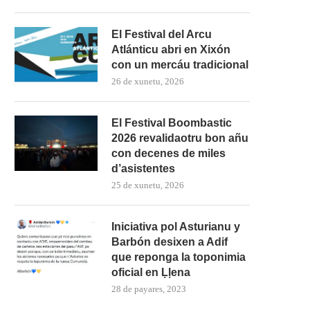
El Festival del Arcu
Atlánticu abri en Xixón
con un mercáu tradicional
26 de xunetu, 2026
El Festival Boombastic
2026 revalidaotru bon añu
con decenes de miles
d’asistentes
25 de xunetu, 2026
Iniciativa pol Asturianu y
Barbón desixen a Adif
que reponga la toponimia
oficial en Ḷḷena
28 de payares, 2023