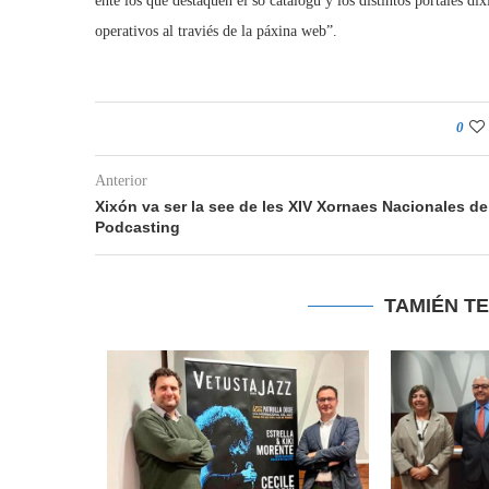
ente los que destaquen el so catálogu y los distintos portales di
operativos al traviés de la páxina web”.
0
Anterior
Xixón va ser la see de les XIV Xornaes Nacionales de
Podcasting
TAMIÉN T