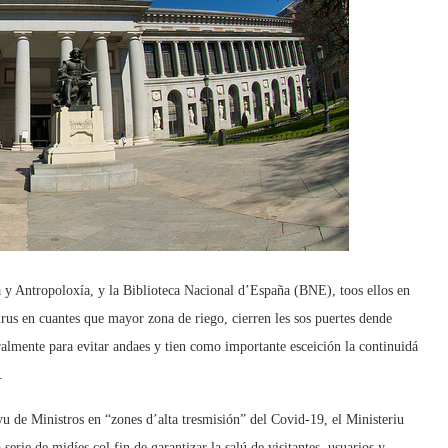
 y Antropoloxía, y la Biblioteca Nacional d’España (BNE), toos ellos en
irus en cuantes que mayor zona de riego, cierren les sos puertes dende
lmente para evitar andaes y tien como importante esceición la continuidá
.
u de Ministros en “zones d’alta tresmisión” del Covid-19, el Ministeriu
erie de midíes col fin de garantizar la salú de visitantes, usuarios y