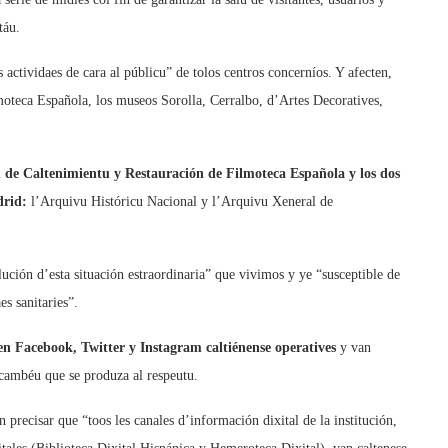
táu.
actividaes de cara al públicu” de tolos centros concerníos. Y afecten,
lmoteca Española, los museos Sorolla, Cerralbo, d’Artes Decoratives,
u de Caltenimientu y Restauración de Filmoteca Española y los dos
drid:
l’Arquivu Históricu Nacional y l’Arquivu Xeneral de
olución d’esta situación estraordinaria” que vivimos y ye “susceptible de
es sanitaries”.
 en Facebook, Twitter y Instagram caltiénense operatives
y van
 cambéu que se produza al respeutu.
 precisar que “toos les canales d’información dixital de la institución,