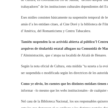
trabayadores” de les instituciones culturales dependientes del Es
Eses midíes consisten básicamente na suspensión temporal de les 
amás d’a les entidaes citaes, al Cine Doré y la biblioteca de Fi
d’América, del Romanticismu y Centru Tabacalera.
Tamién suspenden la so actividá abierta al públicu’l Centr
arquivos de titularidá estatal
allugaos na Comunidá de Ma
l’Alministración, que s’atopa na localidá de Alcalá de Henares.
Según la nota oficial de Cultura, esta midida “ta suxeta a la ev
ser suspendida o modificada según les directrices de les autorida
Como ye obvio, les cuentes que les distintes entidaes tienen
informar –lo mesmo que les webs institucionales– de cualquier
Nel casu de la Biblioteca Nacional, los sos responsables quixeron