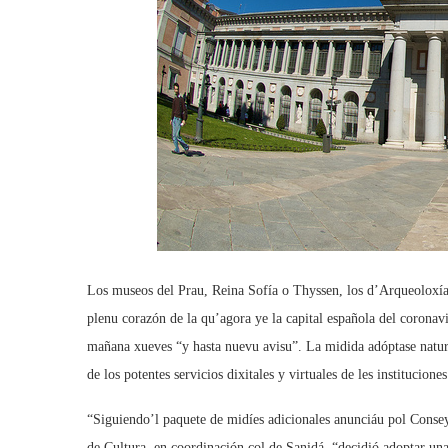
Los museos del Prau, Reina Sofía o Thyssen, los d’Arqueoloxía
plenu corazón de la qu’agora ye la capital española del coronav
mañana xueves “y hasta nuevu avisu”. La midida adóptase natura
de los potentes servicios dixitales y virtuales de les instituciones
“Siguiendo’l paquete de midíes adicionales anunciáu pol Consey
de Cultura, en coordinación col de Sanidá, “decidió adoptar una s