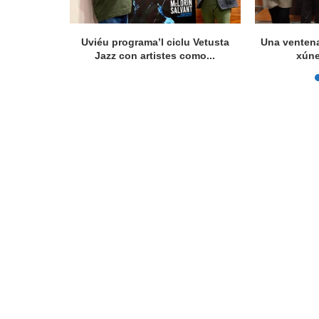
 actividaes
Uviéu programa’l ciclu Vetusta
Una ventena
és...
Jazz con artistes como...
xúne