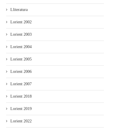
Lliteratura
resentáu’l segundu capítulu de
Nueva ruta de realidá aumen
Lorient 2002
‘Gijonomía’: una hestoria de...
na Casa Natal...
Lorient 2003
Lorient 2004
Lorient 2005
Lorient 2006
Lorient 2007
Lorient 2018
Lorient 2019
Lorient 2022