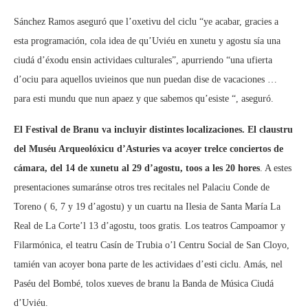
Sánchez Ramos aseguró que l’oxetivu del ciclu “ye acabar, gracies a
esta programación, cola idea de qu’Uviéu en xunetu y agostu sía una
ciudá d’éxodu ensin actividaes culturales”, apurriendo “una ufierta
d’ociu para aquellos uvieinos que nun puedan dise de vacaciones …
para esti mundu que nun apaez y que sabemos qu’esiste “, aseguró.
El Festival de Branu va incluyir distintes localizaciones. El claustru
del Muséu Arqueolóxicu d’Asturies va acoyer trelce conciertos de
cámara, del 14 de xunetu al 29 d’agostu, toos a les 20 hores
. A estes
presentaciones sumaránse otros tres recitales nel Palaciu Conde de
Toreno ( 6, 7 y 19 d’agostu) y un cuartu na Ilesia de Santa María La
Real de La Corte’l 13 d’agostu, toos gratis. Los teatros Campoamor y
Filarmónica, el teatru Casín de Trubia o’l Centru Social de San Cloyo,
tamién van acoyer bona parte de les actividaes d’esti ciclu. Amás, nel
Paséu del Bombé, tolos xueves de branu la Banda de Música Ciudá
d’Uviéu.