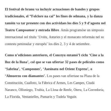
El festival de branu va incluyir actuaciones de bandes y grupos
tradicionales, el “Folclore na cai” les fines de selmana, y la danza
tamién va tar presente con dos actividaes los díes 5 y 9 d’agostu nel
Teatru Campoamor y entrada llibre
. Amás programóse un simposio
internacional sol títulu ‘Uviéu, Asturies y el monacato reformáu nel so
contestu peninsular y européu’ los díes 2, 3 y 4 de setiembre.
Como n’ediciones anteriores, el Conceyu entamó’l ciclu ‘Cine a la
lluz de la lluna’, col que se van ufiertar 32 pases de películes como
‘Sabrina’, ‘Campeones’, ‘Asesinatu nel Orient Express’, o
‘Almuerzu con diamantes’.
Los pases van ufiertase na Plaza de la
Constitución, Cualloto, la Fábrica d’Armes, Les Campes, Ciudá
Naranco, Olloniego, Trubia, La Llosa de Renfe, Oteru, La Corredoria,
La Florida, Ventanielles, Pumarín y Tudela Veguín.