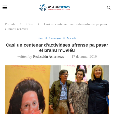
Portada
Cine
Casi un centenar d’actividaes ufrense pa pasar
el branu n’Uviéu
Cine
Conceyos
Sociedá
Casi un centenar d’actividaes ufrense pa pasar
el branu n’Uviéu
written by
Redacción Asturnews
17 de xunu, 2019