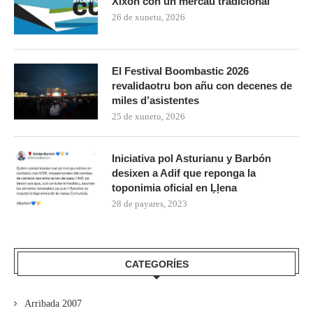
Xixón con un mercáu tradicional
26 de xunetu, 2026
El Festival Boombastic 2026
revalidaotru bon añu con decenes de
miles d’asistentes
25 de xunetu, 2026
Iniciativa pol Asturianu y Barbón
desixen a Adif que reponga la
toponimia oficial en Ḷḷena
28 de payares, 2023
CATEGORÍES
Arribada 2007