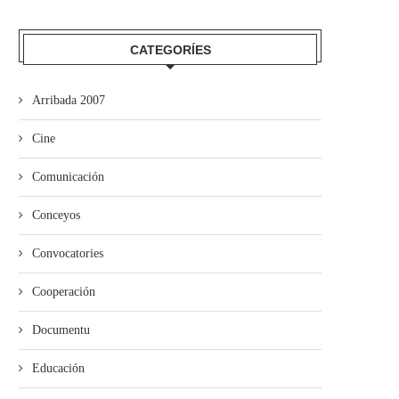
CATEGORÍES
Arribada 2007
pia acueye la presentación del II
Falláu’l Concursu de Microrre
Cine
Premiu «Quiastolita»...
“Día del Llibru” d’Avilés
Comunicación
Conceyos
Convocatories
Cooperación
Documentu
Educación