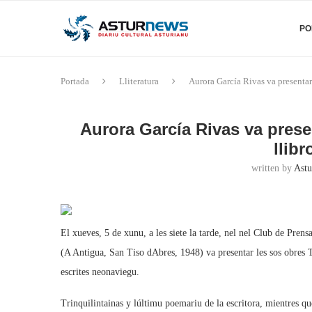
PO
Portada
Lliteratura
Aurora García Rivas va presentar
Aurora García Rivas va prese
llib
written by
Astu
El xueves, 5 de xunu, a les siete la tarde, nel nel Club de Pre
(A Antigua, San Tiso dAbres, 1948) va presentar les sos obres T
escrites neonaviegu.
Trinquilintainas y lúltimu poemariu de la escritora, mientres 