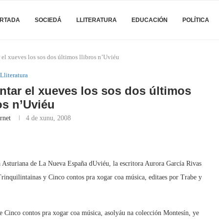
RTADA
SOCIEDÁ
LLITERATURA
EDUCACIÓN
POLÍTICA
 el xueves los sos dos últimos llibros n’Uviéu
Lliteratura
ntar el xueves los sos dos últimos
ros n’Uviéu
rnet
4 de xunu, 2008
nsa Asturiana de La Nueva España dUviéu, la escritora Aurora García Rivas
rinquilintainas y Cinco contos pra xogar coa música, editaes por Trabe y
que Cinco contos pra xogar coa música, asolyáu na colección Montesín, ye