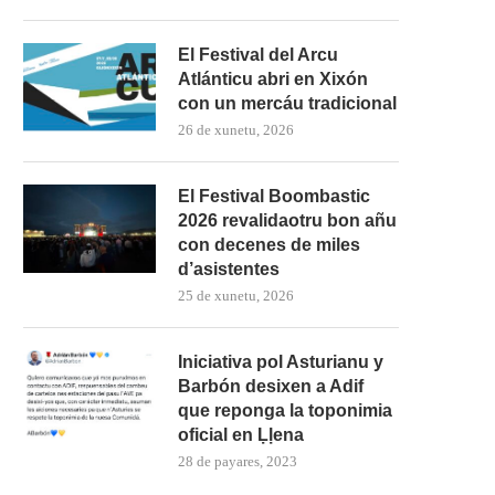
El Festival del Arcu
Atlánticu abri en Xixón
con un mercáu tradicional
26 de xunetu, 2026
El Festival Boombastic
2026 revalidaotru bon añu
con decenes de miles
d’asistentes
25 de xunetu, 2026
Iniciativa pol Asturianu y
Barbón desixen a Adif
que reponga la toponimia
oficial en Ḷḷena
28 de payares, 2023