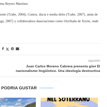
elena Reyero Martínez.
oite (Trabe, 2004), Contos, ducia e media deles (Trabe, 2007), amás de
Veiga, 2007) y collaboradora dasociaciones como lArribada de Xixón, onde
siguiente
Juan Carlos Moreno Cabrera presenta güei El
nacionalismo lingüístico. Una ideología destructiva
E PODRIA GUSTAR