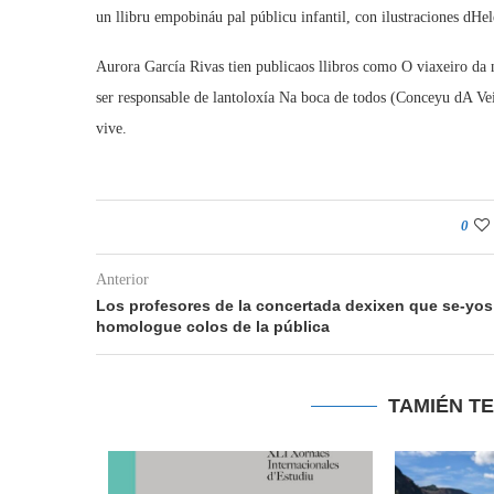
un llibru empobináu pal públicu infantil, con ilustraciones dH
Aurora García Rivas tien publicaos llibros como O viaxeiro da n
ser responsable de lantoloxía Na boca de todos (Conceyu dA 
vive.
0
Anterior
Los profesores de la concertada dexixen que se-yos
homologue colos de la pública
TAMIÉN T