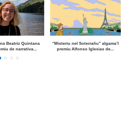
ana Beatriz Quintana
“Misteriu nel Soterrañu” algama’l
Ta
emiu de narrativa...
premiu Alfonso Iglesias de...