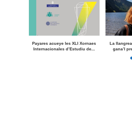
concursu
Payares acueye les XLI Xornaes
La llangre
es, nun...
Internacionales d’Estudiu de...
gana’l pr