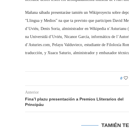
Mañana sábadu presentaráse tamién un Wikiproyectu sobre depo
“Llingua y Medios” na que ta previsto que participen David Mel
d’Uviéu, Denis Soria, alministrador en Wikipedia n’Asturianu 
na Universidá d’Uviéu, Nicanor García, informáticu de l’Autor
d’Asturies.com, Pelayu Valduvieco, estudiante de Filoloxía Rom
traducción, y Xuacu Saturio, alministrador y embaxador técnic
0
Anterior
Fina’l plazu presentación a Premios Lliterarios del
Principáu
TAMIÉN T