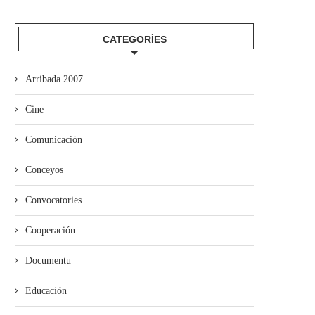
CATEGORÍES
Arribada 2007
Cine
Comunicación
ducación aconceya a casi 1600
Convocáu’l II Concursu d
escolares de 12...
Videopoemes POEX 2023
Conceyos
Convocatories
Cooperación
Documentu
Educación