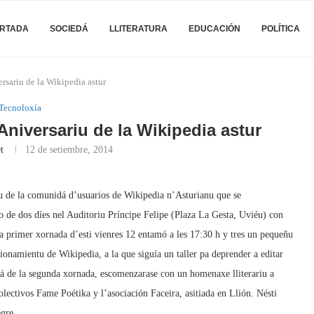
RTADA
SOCIEDÁ
LLITERATURA
EDUCACIÓN
POLÍTICA
rsariu de la Wikipedia astur
Tecnoloxía
Aniversariu de la Wikipedia astur
t
12 de setiembre, 2014
riu de la comunidá d’usuarios de Wikipedia n’Asturianu que se
o de dos díes nel Auditoriu Príncipe Felipe (Plaza La Gesta, Uviéu) con
 primer xornada d’esti vienres 12 entamó a les 17:30 h y tres un pequeñu
ionamientu de Wikipedia, a la que siguía un taller pa deprender a editar
 yá de la segunda xornada, escomenzarase con un homenaxe lliterariu a
lectivos Fame Poétika y l’asociación Faceira, asitiada en Llión. Nésti
egre.