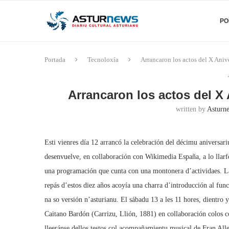
PO
Portada
Tecnoloxía
Arrancaron los actos del X Anive
Arrancaron los actos del X 
written by
Asturne
Esti vienres día 12 arrancó la celebración del décimu aniversa
desenvuelve, en collaboración con Wikimedia España, a lo llarf
una programación que cunta con una montonera d’actividaes. La
repás d’estos diez años acoyía una charra d’introducción al func
na so versión n’asturianu. El sábadu 13 a les 11 hores, dientro
Caitano Bardón (Carrizu, Llión, 1881) en collaboración colos co
lleeránse dellos testos col acompañamientu musical de Fran All