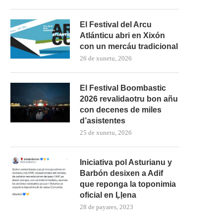
El Festival del Arcu
Atlánticu abri en Xixón
con un mercáu tradicional
26 de xunetu, 2026
El Festival Boombastic
2026 revalidaotru bon añu
con decenes de miles
d’asistentes
25 de xunetu, 2026
Iniciativa pol Asturianu y
Barbón desixen a Adif
que reponga la toponimia
oficial en Ḷḷena
28 de payares, 2023