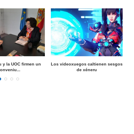
u y la UOC firmen un
Los videoxuegos caltienen sesgos
E
onveniu...
de xéneru