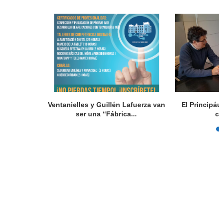
col futuru”,
Ventanielles y Guillén Lafuerza van
El Principá
ser una “Fábrica...
c