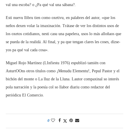
val una escoba? o ¿Pa qué val una sábana?.
Esti nuevu llibru tien como oxetivu, en palabres del autor, «que los
neños dexen volar la imaxinación. Trátase de ver los distintos usos de
los oxetos cotidianos, nesti casu una papelera, usos lo más alloñaos que
se pueda de la realidá. Al final, y pa que tengan clares les coses, dízse-
yos pa qué val cada cosa».
Miguel Rojo Martínez (LInfiestu 1976) espublizó tamién con
AsturtOOns otros títulos como ¡Menudu Elementu!, Pepul Pastor y el
bichón del monte o La lluz de la Lluna. Lautor compaxinal so interés
pola narración y la poesía col so llabor diariu como redactor del
periódicu El Comercio.
0