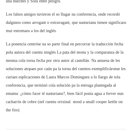
una nueches y Solu éntel peligru.
Los falsos amigos tuvieron el so llugar na conferencia, onde recordó
dalgunos como arrogant o extravagant, que nasturianu tienen significaos
mui estremaos a los del inglés.
La ponencia centróse na so parte final en percorrar la traducción fecha
pola autora del cuentu ninglés La pata del monu y la comparanza de la
mesma cola torna fecha por otru autor al castellán. Na amuesa de les
soluciones atopaes por caún pa la torna del cuentos exemplificáronse les
curiaes esplicaciones de Laura Marcos Dominguez a lo llargo de tola
conferencia, que terminó cola solución pa la entruga plantegada al
entamu: ¿cómo facer té nasturianu?, bien fácil ponía agua a ferver nun
cacharrín de cobre (nel cuentu orixinal: stood a small cooper kettle on
the fire).