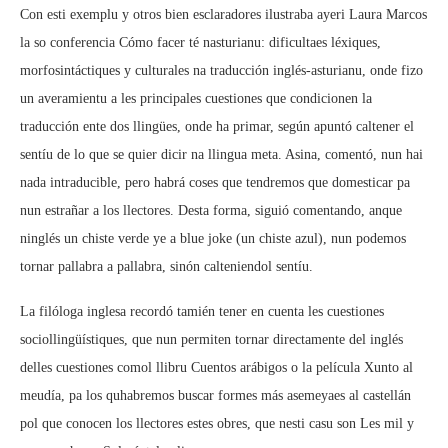
Con esti exemplu y otros bien esclaradores ilustraba ayeri Laura Marcos
la so conferencia Cómo facer té nasturianu: dificultaes léxiques,
morfosintáctiques y culturales na traducción inglés-asturianu, onde fizo
un averamientu a les principales cuestiones que condicionen la
traducción ente dos llingües, onde ha primar, según apuntó caltener el
sentíu de lo que se quier dicir na llingua meta. Asina, comentó, nun hai
nada intraducible, pero habrá coses que tendremos que domesticar pa
nun estrañar a los llectores. Desta forma, siguió comentando, anque
ninglés un chiste verde ye a blue joke (un chiste azul), nun podemos
tornar pallabra a pallabra, sinón calteniendol sentíu.
La filóloga inglesa recordó tamién tener en cuenta les cuestiones
sociollingüístiques, que nun permiten tornar directamente del inglés
delles cuestiones comol llibru Cuentos arábigos o la película Xunto al
meudía, pa los quhabremos buscar formes más asemeyaes al castellán
pol que conocen los llectores estes obres, que nesti casu son Les mil y