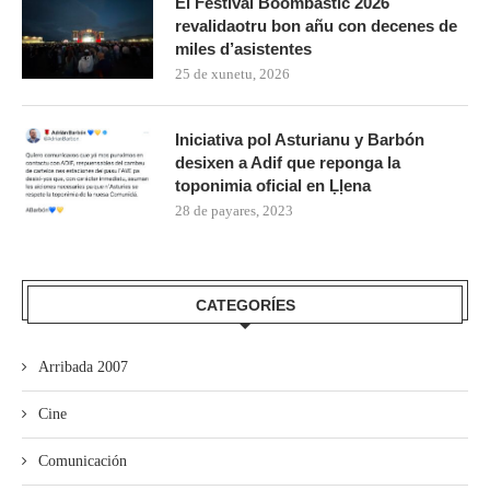
El Festival Boombastic 2026
revalidaotru bon añu con decenes de
miles d’asistentes
25 de xunetu, 2026
Iniciativa pol Asturianu y Barbón
desixen a Adif que reponga la
toponimia oficial en Ḷḷena
28 de payares, 2023
CATEGORÍES
Arribada 2007
Cine
Comunicación