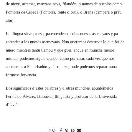
de nieve, arramar, manzana roya, filandón, o nomes de pueblos como
Fontoria de Cepeda (Fontoria, fonte d’oru), o Braña (campera o prau
altu).
La llingua sirve pa eso, pa entendenos colos nuesos asemeyaos y pa
entender a los nuesos asemeyaos. Nun queramos destruyir lo que foi de
nueso mientres tantu tiempu y que güei, anque en muncha menor
midida, podemos siguir viendo, como por casu, cada vez que nos
acercamos a Foncebadón y al so pozu, onde podemos reparar nuna
formosa fervencia.
Los significaos d’estes palabres y d’otres munches, apuntómelos
Fernando Álvarez-Balbuena, llingüísta y profesor de la Universidá
d’Uviéu.
0