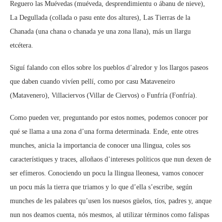
Reguero las Muévedas (muéveda, desprendimientu o ábanu de nieve),
La Degullada (collada o pasu ente dos altures), Las Tierras de la
Chanada (una chana o chanada ye una zona llana), más un llargu
etcétera.
Siguí falando con ellos sobre los pueblos d’alredor y los llargos paseos
que daben cuando vivíen pellí, como por casu Mataveneiro
(Matavenero), Villaciervos (Villar de Ciervos) o Funfría (Fonfría).
Como pueden ver, preguntando por estos nomes, podemos conocer por
qué se llama a una zona d’una forma determinada. Ende, ente otres
munches, anicia la importancia de conocer una llingua, coles sos
característiques y traces, alloñaos d’intereses políticos que nun dexen de
ser efímeros. Conociendo un pocu la llingua lleonesa, vamos conocer
un pocu más la tierra que triamos y lo que d’ella s’escribe, según
munches de les palabres qu’usen los nuesos güelos, tíos, padres y, anque
nun nos deamos cuenta, nós mesmos, al utilizar términos como falispas