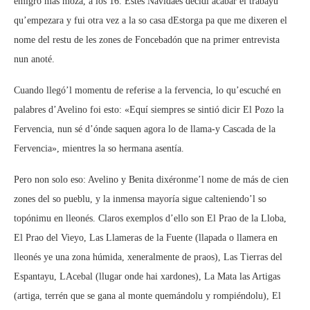
emigró más moza, a los 16. Estes Navidaes decidí acabar el trabayu
qu’empezara y fui otra vez a la so casa dEstorga pa que me dixeren el
nome del restu de les zones de Foncebadón que na primer entrevista
nun anoté.
Cuando llegó’l momentu de referise a la fervencia, lo qu’escuché en
palabres d’Avelino foi esto: «Equí siempres se sintió dicir El Pozo la
Fervencia, nun sé d’ónde saquen agora lo de llama-y Cascada de la
Fervencia», mientres la so hermana asentía.
Pero non solo eso: Avelino y Benita dixéronme’l nome de más de cien
zones del so pueblu, y la inmensa mayoría sigue calteniendo’l so
topónimu en lleonés. Claros exemplos d’ello son El Prao de la Lloba,
El Prao del Vieyo, Las Llameras de la Fuente (llapada o llamera en
lleonés ye una zona húmida, xeneralmente de praos), Las Tierras del
Espantayu, LAcebal (llugar onde hai xardones), La Mata las Artigas
(artiga, terrén que se gana al monte quemándolu y rompiéndolu), El