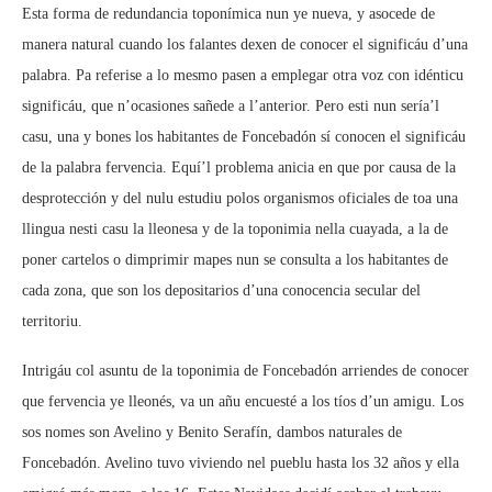
Esta forma de redundancia toponímica nun ye nueva, y asocede de
manera natural cuando los falantes dexen de conocer el significáu d’una
palabra. Pa referise a lo mesmo pasen a emplegar otra voz con idénticu
significáu, que n’ocasiones sañede a l’anterior. Pero esti nun sería’l
casu, una y bones los habitantes de Foncebadón sí conocen el significáu
de la palabra fervencia. Equí’l problema anicia en que por causa de la
desprotección y del nulu estudiu polos organismos oficiales de toa una
llingua nesti casu la lleonesa y de la toponimia nella cuayada, a la de
poner cartelos o dimprimir mapes nun se consulta a los habitantes de
cada zona, que son los depositarios d’una conocencia secular del
territoriu.
Intrigáu col asuntu de la toponimia de Foncebadón arriendes de conocer
que fervencia ye lleonés, va un añu encuesté a los tíos d’un amigu. Los
sos nomes son Avelino y Benito Serafín, dambos naturales de
Foncebadón. Avelino tuvo viviendo nel pueblu hasta los 32 años y ella