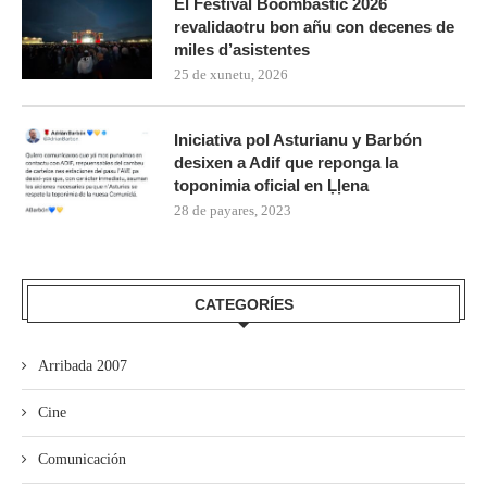
El Festival Boombastic 2026
revalidaotru bon añu con decenes de
miles d’asistentes
25 de xunetu, 2026
Iniciativa pol Asturianu y Barbón
desixen a Adif que reponga la
toponimia oficial en Ḷḷena
28 de payares, 2023
CATEGORÍES
Arribada 2007
Cine
Comunicación