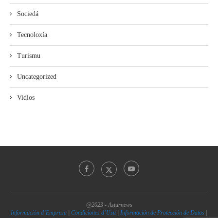
Sociedá
Tecnoloxía
Turismu
Uncategorized
Vidios
@2023 - Asturnews
Información d’Empresa
|
Condiciones d’Usu
|
Información de Protección de Datos
|