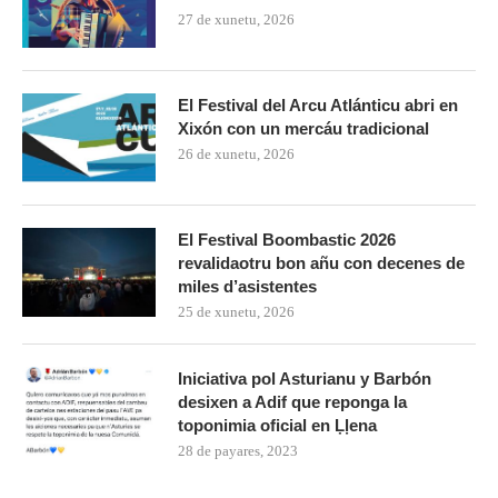
27 de xunetu, 2026
El Festival del Arcu Atlánticu abri en
Xixón con un mercáu tradicional
26 de xunetu, 2026
El Festival Boombastic 2026
revalidaotru bon añu con decenes de
miles d’asistentes
25 de xunetu, 2026
Iniciativa pol Asturianu y Barbón
desixen a Adif que reponga la
toponimia oficial en Ḷḷena
28 de payares, 2023