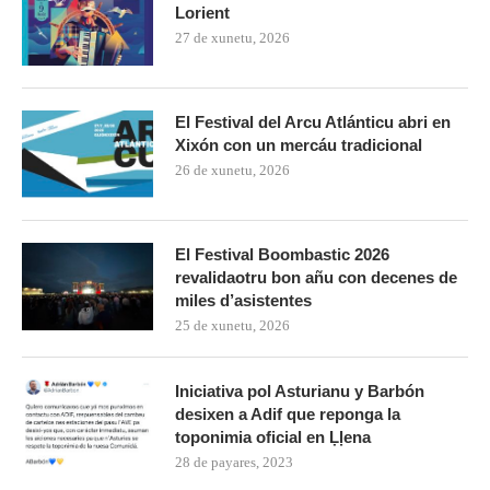
Lorient
27 de xunetu, 2026
El Festival del Arcu Atlánticu abri en
Xixón con un mercáu tradicional
26 de xunetu, 2026
El Festival Boombastic 2026
revalidaotru bon añu con decenes de
miles d’asistentes
25 de xunetu, 2026
Iniciativa pol Asturianu y Barbón
desixen a Adif que reponga la
toponimia oficial en Ḷḷena
28 de payares, 2023