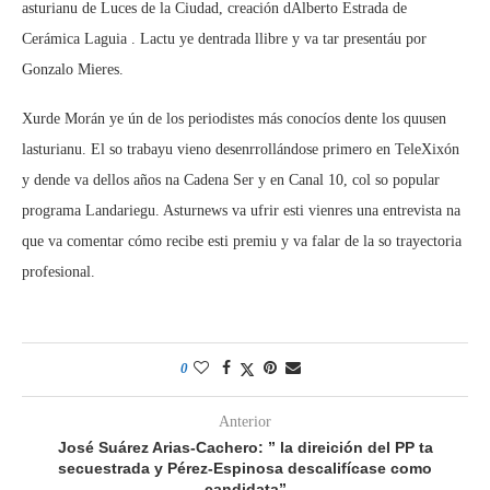
asturianu de Luces de la Ciudad, creación dAlberto Estrada de
Cerámica Laguia . Lactu ye dentrada llibre y va tar presentáu por
Gonzalo Mieres.
Xurde Morán ye ún de los periodistes más conocíos dente los quusen
lasturianu. El so trabayu vieno desenrrollándose primero en TeleXixón
y dende va dellos años na Cadena Ser y en Canal 10, col so popular
programa Landariegu. Asturnews va ufrir esti vienres una entrevista na
que va comentar cómo recibe esti premiu y va falar de la so trayectoria
profesional.
0
Anterior
José Suárez Arias-Cachero: ” la direición del PP ta
secuestrada y Pérez-Espinosa descalifícase como
candidata”