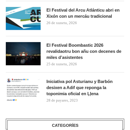
El Festival del Arcu Atlánticu abri en
Xixón con un mercáu tradicional
26 de xunetu, 2026
El Festival Boombastic 2026
revalidaotru bon añu con decenes de
miles d’asistentes
25 de xunetu, 2026
Iniciativa pol Asturianu y Barbón
desixen a Adif que reponga la
toponimia oficial en Ḷḷena
28 de payares, 2023
CATEGORÍES