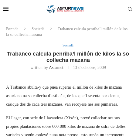
Portada
Sociedá
Trabanco calcula penriba’l millón de kilos
la so collecha mazana
Sociedá
Trabanco calcula penriba’l millón de kilos la so
collecha mazana
written by
Asturnet
13 d'ochobre, 2009
A Trabanco abulta-y que puea superar el millón de kilos de mazana
asturiano na so collecha d’esti añu, de los que’l sesenta por cientu,
cásique dos de cada tres mazanes, van recoyese nes sos pumaraes.
El llagar, con sede de Llavandera (Xixón), prevé collechar nes sos
propies plantaciones sobre 600.000 kilos de mazana de sidra de delles
variades y según asoleyó nuna nota prensa, esto supón un incrementu