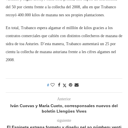
del 50 por cientu frente a la collecha del 2008, añu en que Trabanco
recoyó 400.000 kilos de mazana nes sos propies plantaciones.
En total, Trabanco espera algamar el milllón de kilos gracies a los
contratos comerciales que caltién con distintos collecheros de mazana de
sidra de toa Asturies. D’esta manera, Trabanco aumentará un 25 por
cientu la collecha de mazana asturiana frente a les cifres algames nel
2008.
0
Anterior
Iván Cuevas y María Cueto, corresponsales nuevos del
boletín Llengües Vives
siguiente
El Espinete estrena formatu y diseñu nel so númberu venti