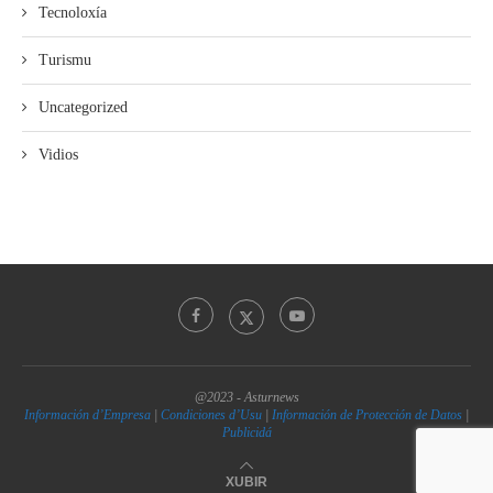
Tecnoloxía
Turismu
Uncategorized
Vidios
@2023 - Asturnews
Información d’Empresa
|
Condiciones d’Usu
|
Información de Protección de Datos
|
Publicidá
XUBIR