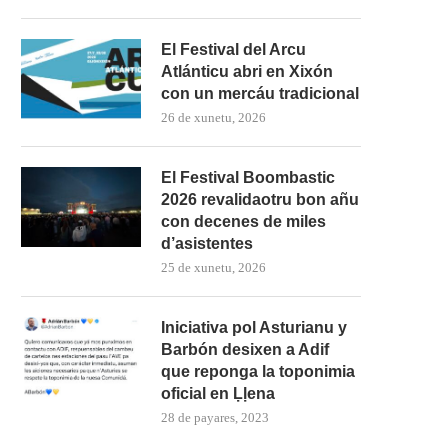
El Festival del Arcu
Atlánticu abri en Xixón
con un mercáu tradicional
26 de xunetu, 2026
El Festival Boombastic
2026 revalidaotru bon añu
con decenes de miles
d’asistentes
25 de xunetu, 2026
Iniciativa pol Asturianu y
Barbón desixen a Adif
que reponga la toponimia
oficial en Ḷḷena
28 de payares, 2023