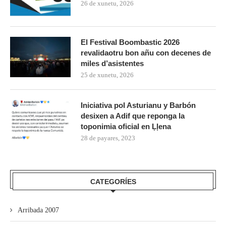
26 de xunetu, 2026
El Festival Boombastic 2026
revalidaotru bon añu con decenes de
miles d’asistentes
25 de xunetu, 2026
Iniciativa pol Asturianu y Barbón
desixen a Adif que reponga la
toponimia oficial en Ḷḷena
28 de payares, 2023
CATEGORÍES
Arribada 2007