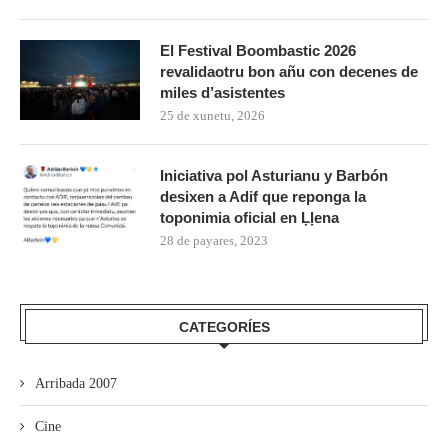
El Festival Boombastic 2026
revalidaotru bon añu con decenes de
miles d’asistentes
25 de xunetu, 2026
Iniciativa pol Asturianu y Barbón
desixen a Adif que reponga la
toponimia oficial en Ḷḷena
28 de payares, 2023
CATEGORÍES
Arribada 2007
Cine