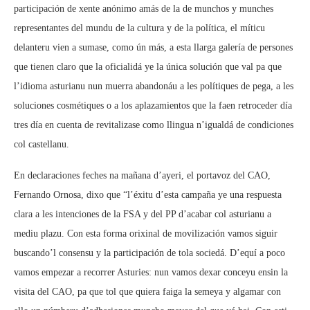
participación de xente anónimo amás de la de munchos y munches
representantes del mundu de la cultura y de la política, el míticu
delanteru vien a sumase, como ún más, a esta llarga galería de persones
que tienen claro que la oficialidá ye la única solución que val pa que
l’idioma asturianu nun muerra abandonáu a les polítiques de pega, a les
soluciones cosmétiques o a los aplazamientos que la faen retroceder día
tres día en cuenta de revitalizase como llingua n’igualdá de condiciones
col castellanu.
En declaraciones feches na mañana d’ayeri, el portavoz del CAO,
Fernando Ornosa, dixo que “l’éxitu d’esta campaña ye una respuesta
clara a les intenciones de la FSA y del PP d’acabar col asturianu a
mediu plazu. Con esta forma orixinal de movilización vamos siguir
buscando’l consensu y la participación de tola sociedá. D’equí a poco
vamos empezar a recorrer Asturies: nun vamos dexar conceyu ensin la
visita del CAO, pa que tol que quiera faiga la semeya y algamar con