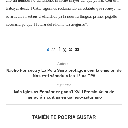
ello un númberu d’adhesiones muncho mayor del que yá hai. Con esti
trabayu, dende’l CAO siguimos reclamando un estatutu que recueya nel
so articuláu l’estaus d’oficialidá pa la nuestra llingua, primer pegollu
necesariu pa que’l futuru del idioma tea aseguráu”.
0
Anterior
Nacho Fonseca y La Pola Siero protagonicen la emisión de
Nós esti sábadu a les 12 na TPA
siguiente
Iván Iglesias Fernández gana’l XVIII Premio Xeira de
narracióis curtias en gallego-asturiano
TAMIÉN TE PODRIA GUSTAR