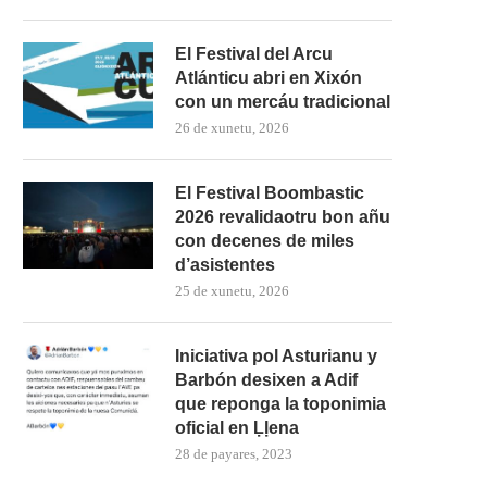
El Festival del Arcu
Atlánticu abri en Xixón
con un mercáu tradicional
26 de xunetu, 2026
El Festival Boombastic
2026 revalidaotru bon añu
con decenes de miles
d’asistentes
25 de xunetu, 2026
Iniciativa pol Asturianu y
Barbón desixen a Adif
que reponga la toponimia
a espo ‘Lápiz, papel y bombes.
Esposición sobro “Xelao
oficial en Ḷḷena
1936-1939’ abre...
Revuelta. Cuatro xeneracio
28 de payares, 2023
(Llanes, 1922-2022)”...