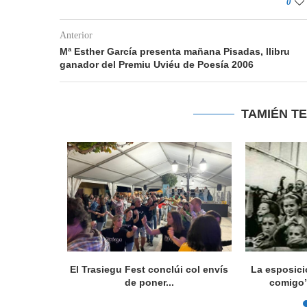
0
Anterior
Mª Esther García presenta mañana Pisadas, llibru
ganador del Premiu Uviéu de Poesía 2006
TAMIÉN T
con Sergio
El Trasiegu Fest conclúi col envís
La esposici
nes
de poner...
comigo” 