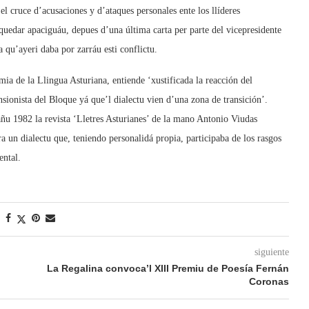
 el cruce d’acusaciones y d’ataques personales ente los llíderes
quedar apaciguáu, depues d’una última carta per parte del vicepresidente
qu’ayeri daba por zarráu esti conflictu.
a de la Llingua Asturiana, entiende ‘xustificada la reacción del
ionista del Bloque yá que’l dialectu vien d’una zona de transición’.
añu 1982 la revista ‘Lletres Asturianes’ de la mano Antonio Viudas
a un dialectu que, teniendo personalidá propia, participaba de los rasgos
ental.
siguiente
La Regalina convoca’l XIII Premiu de Poesía Fernán
Coronas