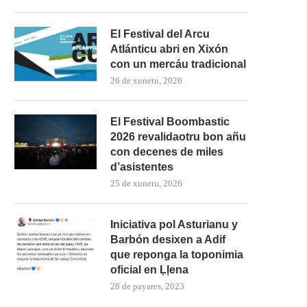
El Festival del Arcu
Atlánticu abri en Xixón
con un mercáu tradicional
26 de xunetu, 2026
El Festival Boombastic
2026 revalidaotru bon añu
con decenes de miles
d’asistentes
25 de xunetu, 2026
Iniciativa pol Asturianu y
Barbón desixen a Adif
que reponga la toponimia
oficial en Ḷḷena
28 de payares, 2023