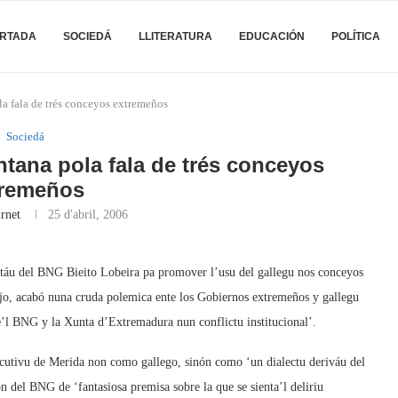
RTADA
SOCIEDÁ
LLITERATURA
EDUCACIÓN
POLÍTICA
la fala de trés conceyos extremeños
Sociedá
ntana pola fala de trés conceyos
tremeños
rnet
25 d'abril, 2006
putáu del BNG Bieito Lobeira pa promover l’usu del gallegu nos conceyos
jo, acabó nuna cruda polemica ente los Gobiernos extremeños y gallegu
te’l BNG y la Xunta d’Extremadura nun conflictu institucional’.
ecutivu de Merida non como gallego, sinón como ‘un dialectu deriváu del
n del BNG de ‘fantasiosa premisa sobre la que se sienta’l deliriu