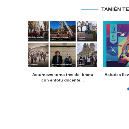
TAMIÉN T
a en Lorient
Asturnews torna tres del branu
Asturies lle
nada...
con enfotu docente...