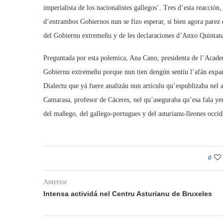
imperialista de los nacionalistes gallegos’. Tres d’esta reacción,
d’entrambos Gobiernos nun se fizo esperar, si bien agora parez 
del Gobiernu extremeñu y de les declaraciones d’Anxo Quintana 
Preguntada por esta polemica, Ana Cano, presidenta de l’Academi
Gobiernu extremeñu porque nun tien dengún sentíu l’afán expans
Dialectu que yá fuere analizáu nun artículu qu’espublizaba nel 
Camarasa, profesor de Cáceres, nel qu’aseguraba qu’esa fala yer
del mañego, del gallego-portugues y del asturianu-lleones occid
0
Anterior
Intensa actividá nel Centru Asturianu de Bruxeles