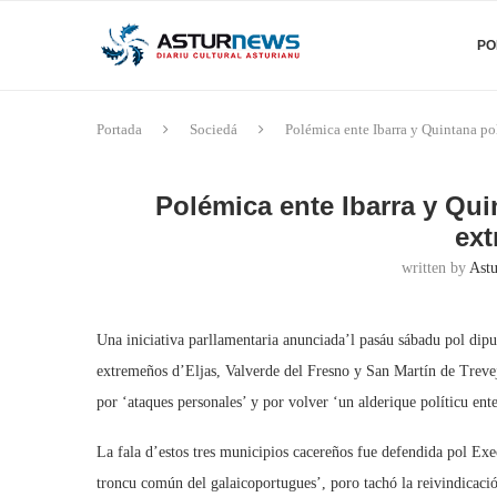
PO
Portada
Sociedá
Polémica ente Ibarra y Quintana po
Polémica ente Ibarra y Qui
ex
written by
Astu
Una iniciativa parllamentaria anunciada’l pasáu sábadu pol di
extremeños d’Eljas, Valverde del Fresno y San Martín de Treve
por ‘ataques personales’ y por volver ‘un alderique políticu en
La fala d’estos tres municipios cacereños fue defendida pol Ex
troncu común del galaicoportugues’, poro tachó la reivindicació