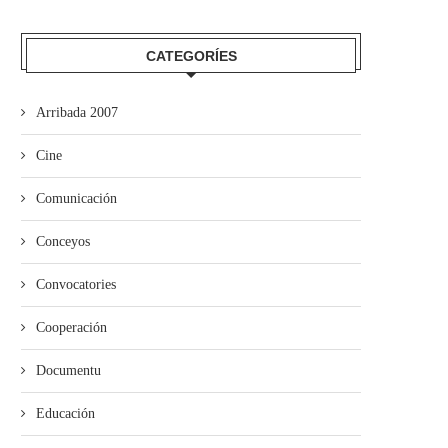
CATEGORÍES
Arribada 2007
Cine
Comunicación
Conceyos
El Festival Boombastic 2026
Iniciativa pol Asturianu y Ba
revalidaotru bon añu con...
desixen a Adif...
Convocatories
Cooperación
Documentu
Educación