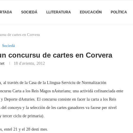
RTADA
SOCIEDÁ
LLITERATURA
EDUCACIÓN
POLÍTICA
rsu de cartes en Corvera
Sociedá
n concursu de cartes en Corvera
net
18 d'avientu, 2012
, al traviés de la Casa de la Llingua-Serviciu de Normalización
cursu Carta a los Reis Magos nAsturianu; una actividá cofinanciada ente
 Deporte dAsturies. El concursu consiste en facer la carta a los Reis
 del conceyu y la selección de les cartes ganadores va facese per nivel
 tercer ciclu de primaria).
 entel 21 y el 28 desti mes.