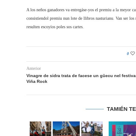
A los neños ganadores va entregáse-yos el premiu a la meyor carta
consistiendol premiu nun lote de llibros nasturianu. Van ser l
resulten escoyíos poles sos cartes.
0
Anterior
Vinagre de sidra trata de facese un güecu nel festiva
Viña Rock
TAMIÉN T