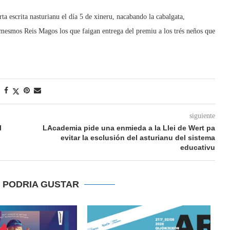
 escrita nasturianu el día 5 de xineru, nacabando la cabalgata,
os mesmos Reis Magos los que faigan entrega del premiu a los trés neños que
siguiente
l
LAcademia pide una enmieda a la Llei de Wert pa
evitar la esclusión del asturianu del sistema
educativu
E PODRIA GUSTAR