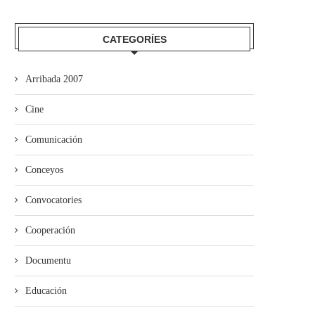
CATEGORÍES
Arribada 2007
El Festival Boombastic 2026
Iniciativa pol Asturianu y Ba
Cine
revalidaotru bon añu con...
desixen a Adif...
Comunicación
Conceyos
Convocatories
Cooperación
Documentu
Educación