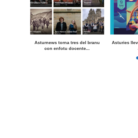
a en Lorient
Asturnews torna tres del branu
Asturies lle
nada...
con enfotu docente...