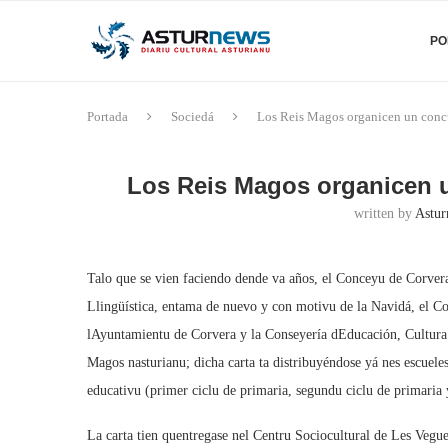
PO
Portada
Sociedá
Los Reis Magos organicen un concu
Los Reis Magos organicen u
written by
Astur
Talo que se vien faciendo dende va años, el Conceyu de Corvera
Llingüística, entama de nuevo y con motivu de la Navidá, el Con
lAyuntamientu de Corvera y la Conseyería dEducación, Cultura y
Magos nasturianu; dicha carta ta distribuyéndose yá nes escueles
educativu (primer ciclu de primaria, segundu ciclu de primaria y
La carta tien quentregase nel Centru Sociocultural de Les Vegues,