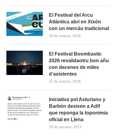
El Festival del Arcu
Atlánticu abri en Xixón
con un mercáu tradicional
26 de xunetu, 2026
El Festival Boombastic
2026 revalidaotru bon añu
con decenes de miles
d’asistentes
25 de xunetu, 2026
Iniciativa pol Asturianu y
Barbón desixen a Adif
que reponga la toponimia
oficial en Ḷḷena
28 de payares, 2023