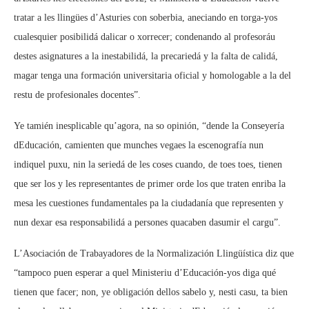
tratar a les llingües d’Asturies con soberbia, aneciando en torga-yos
cualesquier posibilidá dalicar o xorrecer; condenando al profesoráu
destes asignatures a la inestabilidá, la precariedá y la falta de calidá,
magar tenga una formación universitaria oficial y homologable a la del
restu de profesionales docentes”.
Ye tamién inesplicable qu’agora, na so opinión, “dende la Conseyería
dEducación, camienten que munches vegaes la escenografía nun
indiquel puxu, nin la seriedá de les coses cuando, de toes toes, tienen
que ser los y les representantes de primer orde los que traten enriba la
mesa les cuestiones fundamentales pa la ciudadanía que representen y
nun dexar esa responsabilidá a persones quacaben dasumir el cargu”.
L’Asociación de Trabayadores de la Normalización Llingüística diz que
“tampoco puen esperar a quel Ministeriu d’Educación-yos diga qué
tienen que facer; non, ye obligación dellos sabelo y, nesti casu, ta bien