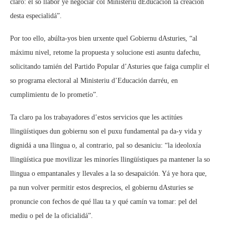
claro: el so llabor ye negociar col Ministeriu dEducación la creación
desta especialidá”.
Por too ello, abúlta-yos bien urxente quel Gobiernu dAsturies, “al
máximu nivel, retome la propuesta y solucione esti asuntu dafechu,
solicitando tamién del Partido Popular d’Asturies que faiga cumplir el
so programa electoral al Ministeriu d’Educación darréu, en
cumplimientu de lo prometío”.
Ta claro pa los trabayadores d’estos servicios que les actitúes
llingüístiques dun gobiernu son el puxu fundamental pa da-y vida y
dignidá a una llingua o, al contrario, pal so desaniciu: “la ideoloxía
llingüística pue movilizar les minoríes llingüístiques pa mantener la so
llingua o empantanales y llevales a la so desapaición. Yá ye hora que,
pa nun volver permitir estos desprecios, el gobiernu dAsturies se
pronuncie con fechos de qué llau ta y qué camín va tomar: pel del
mediu o pel de la oficialidá”.