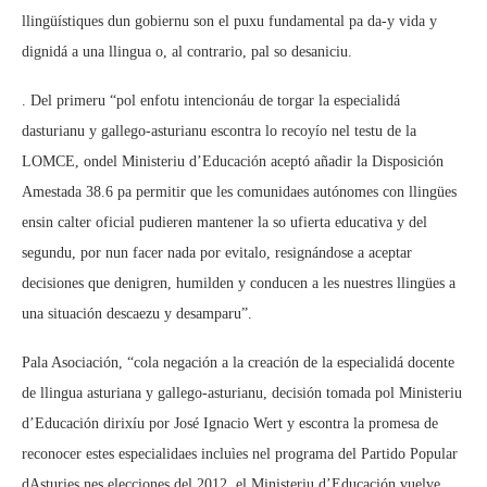
llingüístiques dun gobiernu son el puxu fundamental pa da-y vida y
dignidá a una llingua o, al contrario, pal so desaniciu.
. Del primeru “pol enfotu intencionáu de torgar la especialidá
dasturianu y gallego-asturianu escontra lo recoyío nel testu de la
LOMCE, ondel Ministeriu d’Educación aceptó añadir la Disposición
Amestada 38.6 pa permitir que les comunidaes autónomes con llingües
ensin calter oficial pudieren mantener la so ufierta educativa y del
segundu, por nun facer nada por evitalo, resignándose a aceptar
decisiones que denigren, humilden y conducen a les nuestres llingües a
una situación descaezu y desamparu”.
Pala Asociación, “cola negación a la creación de la especialidá docente
de llingua asturiana y gallego-asturianu, decisión tomada pol Ministeriu
d’Educación dirixíu por José Ignacio Wert y escontra la promesa de
reconocer estes especialidaes incluìes nel programa del Partido Popular
dAsturies nes elecciones del 2012, el Ministeriu d’Educación vuelve