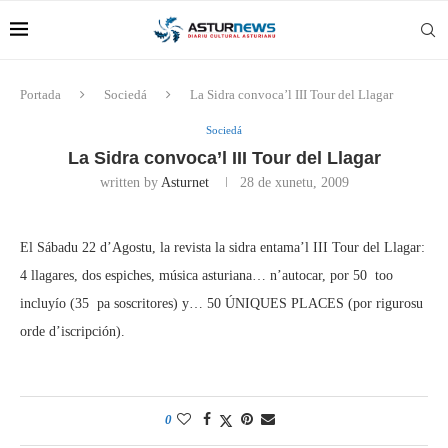
Portada
Sociedá
La Sidra convoca’l III Tour del Llagar
Sociedá
La Sidra convoca’l III Tour del Llagar
written by
Asturnet
28 de xunetu, 2009
El Sábadu 22 d’Agostu, la revista la sidra entama’l III Tour del Llagar:
4 llagares, dos espiches, música asturiana… n’autocar, por 50  too
incluyío (35  pa soscritores) y… 50 ÚNIQUES PLACES (por rigurosu
orde d’iscripción).
0