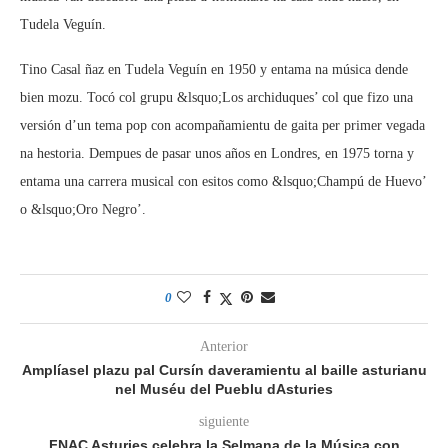
Tudela Veguín.
Tino Casal ñaz en Tudela Veguín en 1950 y entama na música dende
bien mozu. Tocó col grupu &lsquo;Los archiduques’ col que fizo una
versión d’un tema pop con acompañamientu de gaita per primer vegada
na hestoria. Dempues de pasar unos años en Londres, en 1975 torna y
entama una carrera musical con esitos como &lsquo;Champú de Huevo’
o &lsquo;Oro Negro’.
0
Anterior
Amplíasel plazu pal Cursín daveramientu al baille asturianu
nel Muséu del Pueblu dAsturies
siguiente
FNAC Asturies celebra la Selmana de la Música con