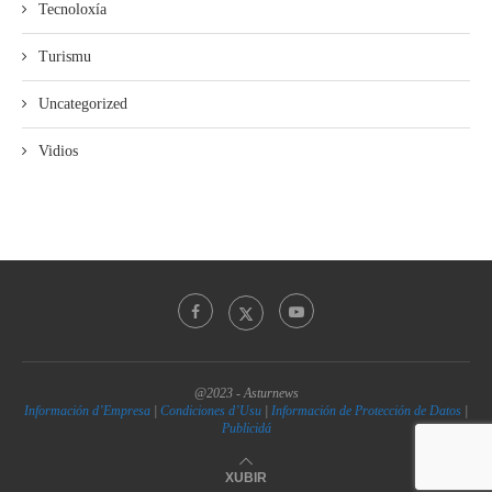
Tecnoloxía
Turismu
Uncategorized
Vidios
@2023 - Asturnews
Información d’Empresa
|
Condiciones d’Usu
|
Información de Protección de Datos
|
Publicidá
XUBIR