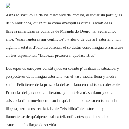
Asina lo sostuvo ún de los miembros del comité, el socialista portugués
Julio Meirinhos, quien puso como exemplu la oficialización de la
llingua mirandesa na comarca de Miranda do Douro hai agora cinco
años, “ensin ruptures nin conflictos”, y alertó de que si l’asturianu nun
algama l’estatus d’idioma coficial, el so destín como llingua enzarraráse
en tres espresiones: “Escaezu, prexuiciu, quedase atrás”.
Los espertos europeos constituyíos en comité p’analizar la situación y
perspectives de la llingua asturiana ven el vasu mediu llenu y mediu
vacíu: Felicítense de la presencia del asturianu en casi tolos colexos de
Primaria, del puxu de la lliteratura y la música n’asturianu y de la
esistencia d’un movimientu social qu’alita un consensu en tornu a la
llingua, pero censuren la falta de “visibilidá” del asturianu y
llaméntense de qu’alpenes hai castellanofalantes que deprenden
asturianu a lo llargo de so vida.