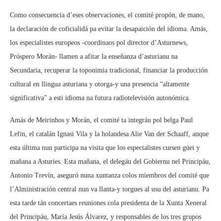
Como consecuencia d’eses observaciones, el comité propón, de mano,
la declaración de coficialidá pa evitar la desapaición del idioma. Amás,
los especialistes europeos -coordinaos pol director d’Asturnews,
Próspero Morán- llamen a afitar la enseñanza d’asturianu na
Secundaria, recuperar la toponimia tradicional, financiar la producción
cultural en llingua asturiana y otorga-y una presencia “altamente
significativa” a esti idioma na futura radiotelevisión autonómica.
Amás de Meirinhos y Morán, el comité ta integráu pol belga Paul
Lefin, el catalán Ignasi Vila y la holandesa Alie Van der Schaaff, anque
esta última nun participa na visita que los especialistes cursen güei y
mañana a Asturies. Esta mañana, el delegáu del Gobiernu nel Principáu,
Antonio Trevín, aseguró nuna xuntanza colos miembros del comité que
l’Alministración central nun va llanta-y torgues al usu del asturianu. Pa
esta tarde tán concertaes reuniones cola presidenta de la Xunta Xeneral
del Principáu, María Jesús Álvarez, y responsables de los tres grupos