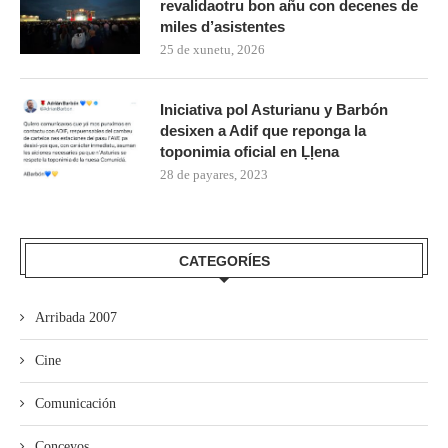
revalidaotru bon añu con decenes de
miles d’asistentes
25 de xunetu, 2026
Iniciativa pol Asturianu y Barbón
desixen a Adif que reponga la
toponimia oficial en Ḷḷena
28 de payares, 2023
CATEGORÍES
Arribada 2007
Cine
Comunicación
Conceyos