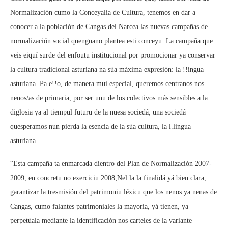
Normalización cumo la Conceyalía de Cultura, tenemos en dar a
conocer a la población de Cangas del Narcea las nuevas campañas de
normalización social quenguano plantea esti conceyu. La campaña que
veis eiquí surde del enfoutu institucional por promocionar ya conservar
la cultura tradicional asturiana na súa máxima expresión: la !!ingua
asturiana. Pa e!!o, de manera mui especial, queremos centranos nos
nenos/as de primaria, por ser unu de los colectivos más sensibles a la
diglosia ya al tiempul futuru de la nuesa sociedá, una sociedá
quesperamos nun pierda la esencia de la súa cultura, la l.lingua
asturiana.
“Esta campaña ta enmarcada dientro del Plan de Normalización 2007-
2009, en concretu no exerciciu 2008;Nel.la la finalidá yá bien clara,
garantizar la tresmisión del patrimoniu léxicu que los nenos ya nenas de
Cangas, cumo falantes patrimoniales la mayoría, yá tienen, ya
perpetúala mediante la identificación nos carteles de la variante