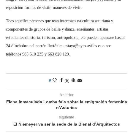
esposición formes de vistir, maneres de vivir.
Toes aquelles persones que tean interesaes na cultura asturiana y
componentes de grupos de baille y danza, enseñantes, artistas,
estudiantes dhistoria, turismu, antropoloxía, etc pueden apuntase hastal
24 d´ochobre nel corréu llertónicu estaya@ayto-aviles.es o nos
teléfonos 985 510 235 y 663 820 129.
0
Anterior
Elena Inmaculada Lomba fala sobre la emigración femenina
n’Asturies
siguiente
El Niemeyer va ser la sede de la Bienal d’Arquitectos