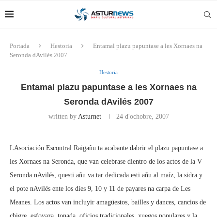
Portada
Hestoria
Entamal plazu papuntase a les Xornaes na
Seronda dAvilés 2007
Hestoria
Entamal plazu papuntase a les Xornaes na
Seronda dAvilés 2007
written by
Asturnet
24 d'ochobre, 2007
LAsociación Escontral Raigañu ta acabante dabrir el plazu papuntase a
les Xornaes na Seronda, que van celebrase dientro de los actos de la V
Seronda nAvilés, questi añu va tar dedicada esti añu al maíz, la sidra y
el pote nAvilés ente los díes 9, 10 y 11 de payares na carpa de Les
Meanes. Los actos van incluyir amagüestos, bailles y dances, cancios de
chigre, esfoyaza, tonada, oficios tradicionales, xuegos populares y la