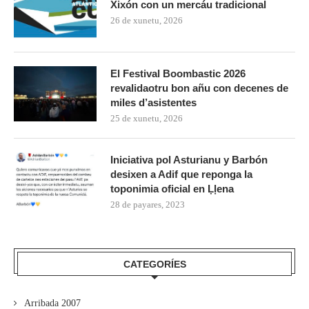
Xixón con un mercáu tradicional
26 de xunetu, 2026
El Festival Boombastic 2026
revalidaotru bon añu con decenes de
miles d’asistentes
25 de xunetu, 2026
Iniciativa pol Asturianu y Barbón
desixen a Adif que reponga la
toponimia oficial en Ḷḷena
28 de payares, 2023
CATEGORÍES
Arribada 2007