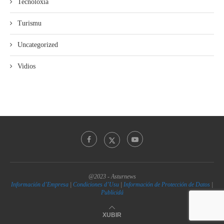
Tecnoloxía
Turismu
Uncategorized
Vidios
@2023 - Asturnews
Información d’Empresa
|
Condiciones d’Usu
|
Información de Protección de Datos
|
Publicidá
XUBIR