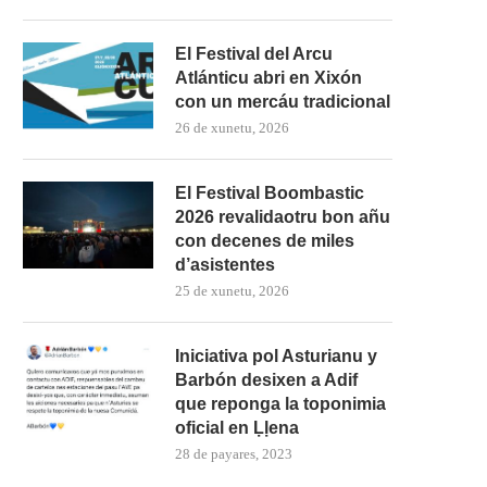
El Festival del Arcu
Atlánticu abri en Xixón
con un mercáu tradicional
26 de xunetu, 2026
El Festival Boombastic
2026 revalidaotru bon añu
con decenes de miles
d’asistentes
25 de xunetu, 2026
Iniciativa pol Asturianu y
Barbón desixen a Adif
que reponga la toponimia
oficial en Ḷḷena
28 de payares, 2023