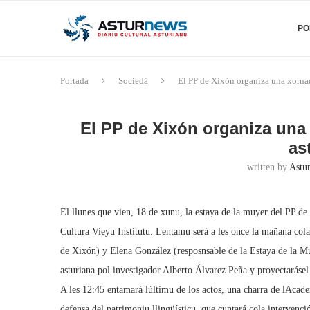
PO
Portada
Sociedá
El PP de Xixón organiza una xornada
El PP de Xixón organiza una 
as
written by
Astu
El llunes que vien, 18 de xunu, la estaya de la muyer del PP d
Cultura Vieyu Institutu. Lentamu será a les once la mañana col
de Xixón) y Elena González (resposnsable de la Estaya de la Muy
asturiana pol investigador Alberto Álvarez Peña y proyectaráse
A les 12:45 entamará lúltimu de los actos, una charra de lAcad
defensa del patrimoniu llingüísticu, que cuntará cola intervenc