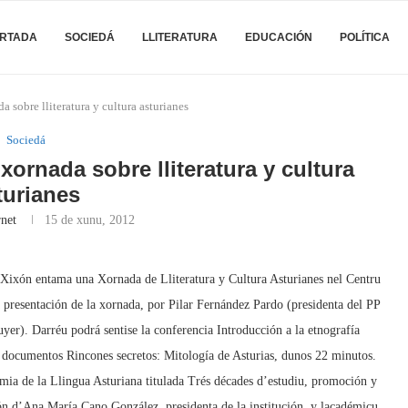
RTADA
SOCIEDÁ
LLITERATURA
EDUCACIÓN
POLÍTICA
 sobre lliteratura y cultura asturianes
Sociedá
xornada sobre lliteratura y cultura
turianes
rnet
15 de xunu, 2012
e Xixón entama una Xornada de Lliteratura y Cultura Asturianes nel Centru
a presentación de la xornada, por Pilar Fernández Pardo (presidenta del PP
er). Darréu podrá sentise la conferencia Introducción a la etnografía
l documentos Rincones secretos: Mitología de Asturias, dunos 22 minutos.
emia de la Llingua Asturiana titulada Trés décades d’estudiu, promoción y
ión d’Ana María Cano González, presidenta de la institución, y lacadémicu