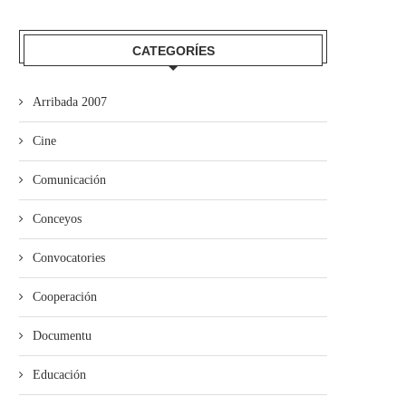
CATEGORÍES
Arribada 2007
Cine
Comunicación
Conceyos
Convocatories
El Festival Boombastic 2026
Iniciativa pol Asturianu y Ba
revalidaotru bon añu con...
desixen a Adif...
Cooperación
Documentu
Educación