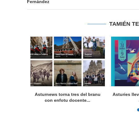
Fernández
TAMIÉN T
a en Lorient
Asturnews torna tres del branu
Asturies lle
nada...
con enfotu docente...