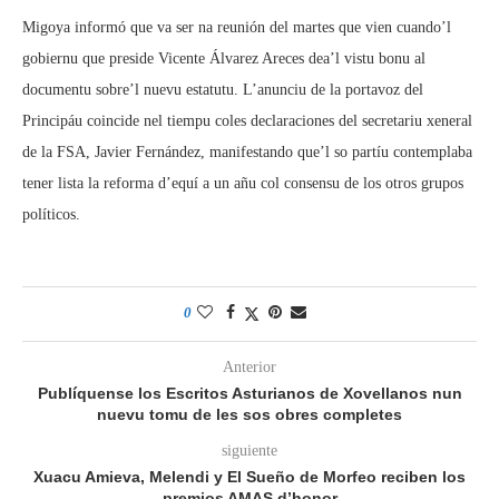
Migoya informó que va ser na reunión del martes que vien cuando’l
gobiernu que preside Vicente Álvarez Areces dea’l vistu bonu al
documentu sobre’l nuevu estatutu. L’anunciu de la portavoz del
Principáu coincide nel tiempu coles declaraciones del secretariu xeneral
de la FSA, Javier Fernández, manifestando que’l so partíu contemplaba
tener lista la reforma d’equí a un añu col consensu de los otros grupos
políticos.
0
Anterior
Publíquense los Escritos Asturianos de Xovellanos nun
nuevu tomu de les sos obres completes
siguiente
Xuacu Amieva, Melendi y El Sueño de Morfeo reciben los
premios AMAS d’honor