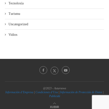
Tecnoloxía
Turismu
Uncategorized
Vidios
@2023 - Asturnews
Información d’Empresa
|
Condiciones d’Usu
|
Información de Protección de Datos
|
Publicidá
XUBIR