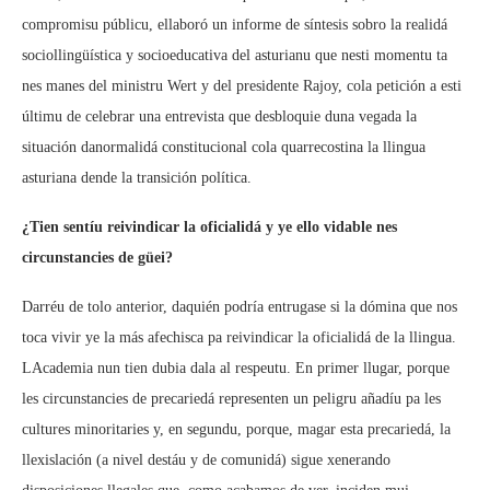
compromisu públicu, ellaboró un informe de síntesis sobro la realidá
sociollingüística y socioeducativa del asturianu que nesti momentu ta
nes manes del ministru Wert y del presidente Rajoy, cola petición a esti
últimu de celebrar una entrevista que desbloquie duna vegada la
situación danormalidá constitucional cola quarrecostina la llingua
asturiana dende la transición política.
¿Tien sentíu reivindicar la oficialidá y ye ello vidable nes
circunstancies de güei?
Darréu de tolo anterior, daquién podría entrugase si la dómina que nos
toca vivir ye la más afechisca pa reivindicar la oficialidá de la llingua.
LAcademia nun tien dubia dala al respeutu. En primer llugar, porque
les circunstancies de precariedá representen un peligru añadíu pa les
cultures minoritaries y, en segundu, porque, magar esta precariedá, la
llexislación (a nivel destáu y de comunidá) sigue xenerando