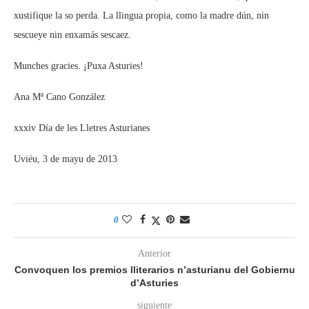
xustifique la so perda. La llingua propia, como la madre dún, nin
sescueye nin enxamás sescaez.
Munches gracies. ¡Puxa Asturies!
Ana Mª Cano González
xxxiv Día de les Lletres Asturianes
Uviéu, 3 de mayu de 2013
0
Anterior
Convoquen los premios lliterarios n’asturianu del Gobiernu
d’Asturies
siguiente