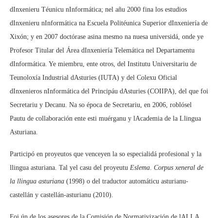
dInxenieru Téunicu nInformática; nel añu 2000 fina los estudios
dInxenieru nInformática na Escuela Politéunica Superior dInxeniería de
Xixón; y en 2007 doctórase asina mesmo na nuesa universidá, onde ye
Profesor Titular del Área dInxeniería Telemática nel Departamentu
dInformática. Ye miembru, ente otros, del Institutu Universitariu de
Teunoloxía Industrial dAsturies (IUTA) y del Colexu Oficial
dInxenieros nInformática del Principáu dAsturies (COIIPA), del que foi
Secretariu y Decanu. Na so época de Secretariu, en 2006, roblósel
Pautu de collaboración ente esti muérganu y lAcademia de la Llingua
Asturiana.
Participó en proyeutos que venceyen la so especialidá profesional y la
llingua asturiana. Tal yel casu del proyeutu
Eslema
.
Corpus xeneral de
la llingua asturiana
(1998) o del traductor automáticu asturianu-
castellán y castellán-asturianu (2010).
Foi ún de los asesores de la Comisión de Normativización de lALLA