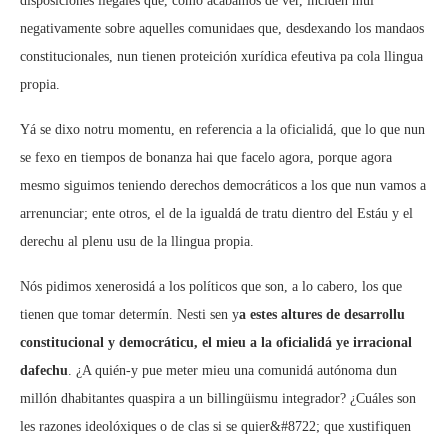
disposiciones llegales que, como acabamos de ver, inciden mui
negativamente sobre aquelles comunidaes que, desdexando los mandaos
constitucionales, nun tienen proteición xurídica efeutiva pa cola llingua
propia.
Yá se dixo notru momentu, en referencia a la oficialidá, que lo que nun
se fexo en tiempos de bonanza hai que facelo agora, porque agora
mesmo siguimos teniendo derechos democráticos a los que nun vamos a
arrenunciar; ente otros, el de la igualdá de tratu dientro del Estáu y el
derechu al plenu usu de la llingua propia.
Nós pidimos xenerosidá a los políticos que son, a lo cabero, los que
tienen que tomar determín. Nesti sen y
a estes altures de desarrollu
constitucional y democráticu, el mieu a la oficialidá ye irracional
dafechu
. ¿A quién-y pue meter mieu una comunidá autónoma dun
millón dhabitantes quaspira a un billingüismu integrador? ¿Cuáles son
les razones ideolóxiques o de clas si se quier&#8722; que xustifiquen