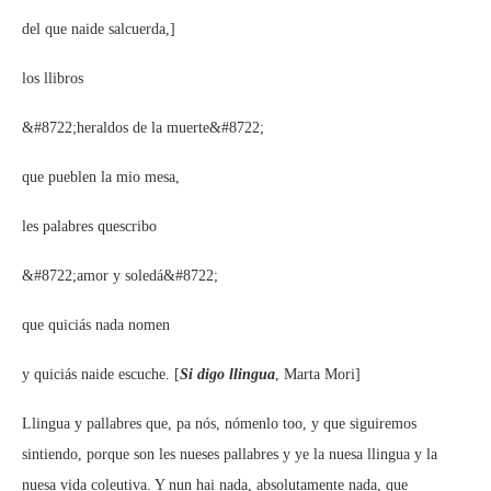
del que naide salcuerda,]
los llibros
&#8722;heraldos de la muerte&#8722;
que pueblen la mio mesa,
les palabres quescribo
&#8722;amor y soledá&#8722;
que quiciás nada nomen
y quiciás naide escuche. [
Si digo llingua
, Marta Mori]
Llingua y pallabres que, pa nós, nómenlo too, y que siguiremos
sintiendo, porque son les nueses pallabres y ye la nuesa llingua y la
nuesa vida coleutiva. Y nun hai nada, absolutamente nada, que