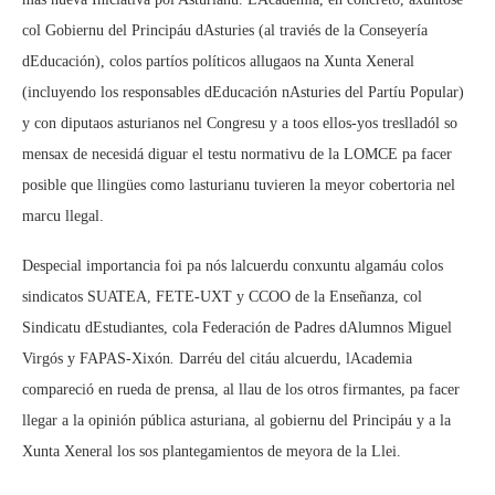
col Gobiernu del Principáu dAsturies (al traviés de la Conseyería
dEducación), colos partíos políticos allugaos na Xunta Xeneral
(incluyendo los responsables dEducación nAsturies del Partíu Popular)
y con diputaos asturianos nel Congresu y a toos ellos-yos treslladól so
mensax de necesidá diguar el testu normativu de la LOMCE pa facer
posible que llingües como lasturianu tuvieren la meyor cobertoria nel
marcu llegal.
Despecial importancia foi pa nós lalcuerdu conxuntu algamáu colos
sindicatos SUATEA, FETE-UXT y CCOO de la Enseñanza, col
Sindicatu dEstudiantes, cola Federación de Padres dAlumnos Miguel
Virgós y FAPAS-Xixón
.
Darréu del citáu alcuerdu, lAcademia
compareció en rueda de prensa, al llau de los otros firmantes, pa facer
llegar a la opinión pública asturiana, al gobiernu del Principáu y a la
Xunta Xeneral los sos plantegamientos de meyora de la Llei.