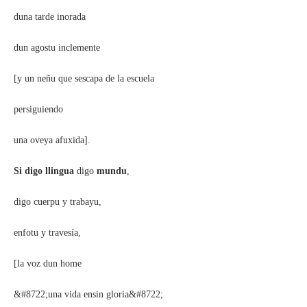
duna tarde inorada
dun agostu inclemente
[y un neñu que sescapa de la escuela
persiguiendo
una oveya afuxida].
Si digo llingua
digo
mundu
,
digo cuerpu y trabayu,
enfotu y travesía,
[la voz dun home
&#8722;una vida ensin gloria&#8722;