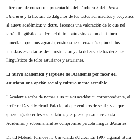
lliteratura de nueso cola presentación del númberu 5 del
Lletres
Lliterariu
y la llectura de dalgunos de los testos nél inxertos y acoyemos
al nuevu académicu; y, dotru, facemos una valoración de lo que nel
tarrén llingüístico se fizo nel últimu añu asina como del futuru
inmediatu que mos aguarda, ensin escaecer enxamás quún de los
mandaos estatutarios desta institución ye la defensa de los derechos
llingüísticos de tolos asturianos y asturianes.
El nuevu académicu y lapueste de lAcademia por facer del
asturianu una opción social y culturalmente accesible
LAcademia acaba de nomar a un nuevu académicu correspondiente, el
profesor David Melendi Palacio, al que venimos de sentir, y al que
quiero agradecer les sos pallabres y el preste pa xuntase a esta
Academia, y sobremaneral so compromisu pa cola llingua dAsturies.
David Melendi formóse na Universidá dUviéu. En 1997 algamal títulu