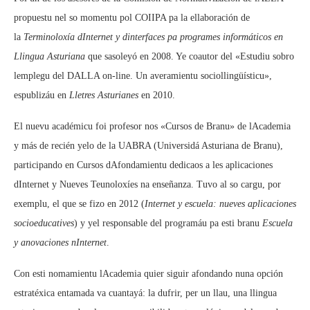
propuestu nel so momentu pol COIIPA pa la ellaboración de
la
Termin
oloxía
dInternet y dinterfaces pa programes informáticos en
Llingua Asturiana
que sasoleyó en 2008. Ye coautor del «Estudiu sobro
lemplegu del DALLA on-line. Un averamientu sociollingüísticu»,
espublizáu en
Lletres Asturianes
en 2010.
El nuevu académicu foi profesor nos «Cursos de Branu» de lAcademia
y más de recién yelo de la UABRA (Universidá Asturiana de Branu),
participando en Cursos dAfondamientu dedicaos a les aplicaciones
dInternet y Nueves Teunoloxíes na enseñanza. Tuvo al so cargu, por
exemplu, el que se fizo en 2012 (
Internet y escuela: nueves aplicaciones
socioeducatives
) y yel responsable del programáu pa esti branu
Escuela
y anovaciones nInternet
.
Con esti nomamientu lAcademia quier siguir afondando nuna opción
estratéxica entamada va cuantayá: la dufrir, per un llau, una llingua