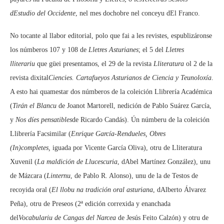
dEstudio del Occidente
, nel mes dochobre nel conceyu dEl Franco.
No tocante al llabor editorial, polo que fai a les revistes, espublizáronse
los númberos 107 y 108 de
Lletres Asturianes
; el 5 del
Lletres
lliterariu
que güei presentamos, el 29 de la revista
Lliteratura
ol 2 de la
revista dixital
Ciencies. Cartafueyos Asturianos de Ciencia y Teunoloxía
.
A esto hai quamestar dos númberos de la coleición Llibrería Académica
(
Tirán el Blancu
de Joanot Martorell, nedición de Pablo Suárez García,
y
Nos díes pensatibles
de Ricardo Candás). Ún númberu de la coleición
Llibrería Facsimilar (
Enrique García-Rendueles, Obres
(In)completes,
iguada por Vicente García Oliva), otru de Lliteratura
Xuvenil (
La maldición de Llucescuria
, dAbel Martínez González), unu
de Mázcara (
Linternu
, de Pablo R. Alonso), unu de la de Testos de
recoyida oral (
El llobu na tradición oral asturiana
, dAlberto Álvarez
Peña), otru de Preseos (2ª edición correxida y enanchada
del
Vocabulariu de Cangas del Narcea
de Jesús Feito Calzón) y otru de