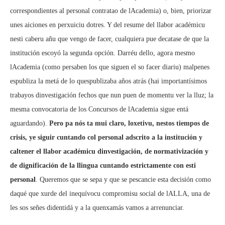
correspondientes al personal contratao de lAcademia) o, bien, priorizar
unes aiciones en perxuiciu dotres. Y del resume del llabor académicu
nesti caberu añu que vengo de facer, cualquiera pue decatase de que la
institución escoyó la segunda opción. Darréu dello, agora mesmo
lAcademia (como persaben los que siguen el so facer diariu) malpenes
espubliza la metá de lo quespublizaba años atrás (hai importantísimos
trabayos dinvestigación fechos que nun puen de momentu ver la lluz; la
mesma convocatoria de los Concursos de lAcademia sigue entá
aguardando).
Pero pa nós ta mui claro, loxetivu, nestos tiempos de
crisis, ye siguir cuntando col personal adscrito a la institución y
caltener el llabor académicu dinvestigación, de normativización y
de dignificación de la llingua cuntando estrictamente con esti
personal
. Queremos que se sepa y que se pescancie esta decisión como
daqué que xurde del inequívocu compromisu social de lALLA, una de
les sos señes didentidá y a la quenxamás vamos a arrenunciar.