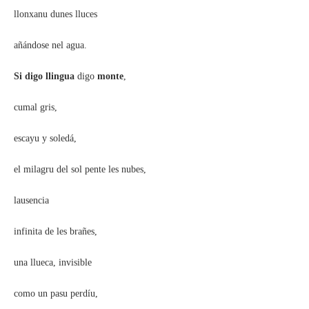
llonxanu dunes lluces
añándose nel agua.
Si digo llingua
digo
monte
,
cumal gris,
escayu y soledá,
el milagru del sol pente les nubes,
lausencia
infinita de les brañes,
una llueca, invisible
como un pasu perdíu,