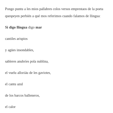
Pongo puntu a les mios pallabres colos versos emprestaos de la poeta
quespeyen perbién a qué mos referimos cuando falamos de llingua:
Si digo llingua
digo
mar
cantiles arispios
y agües insondables,
sableres anubríes pola nublina,
el vuelu alloriáu de les gaviotes,
el cantu azul
de los barcos balleneros,
el calor