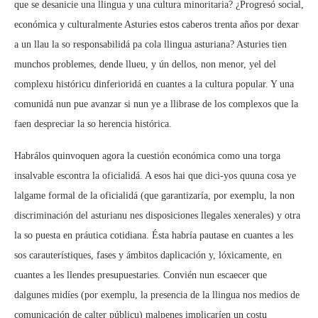
que se desanicie una llingua y una cultura minoritaria? ¿Progresó social,
económica y culturalmente Asturies estos caberos trenta años por dexar
a un llau la so responsabilidá pa cola llingua asturiana? Asturies tien
munchos problemes, dende llueu, y ún dellos, non menor, yel del
complexu históricu dinferioridá en cuantes a la cultura popular. Y una
comunidá nun pue avanzar si nun ye a llibrase de los complexos que la
faen despreciar la so herencia histórica.
Habrálos quinvoquen agora la cuestión económica como una torga
insalvable escontra la oficialidá. A esos hai que dici-yos quuna cosa ye
lalgame formal de la oficialidá (que garantizaría, por exemplu, la non
discriminación del asturianu nes disposiciones llegales xenerales) y otra
la so puesta en práutica cotidiana. Ésta habría pautase en cuantes a les
sos carauterístiques, fases y ámbitos daplicación y, lóxicamente, en
cuantes a les llendes presupuestaries. Convién nun escaecer que
dalgunes midíes (por exemplu, la presencia de la llingua nos medios de
comunicación de calter públicu) malpenes implicaríen un costu