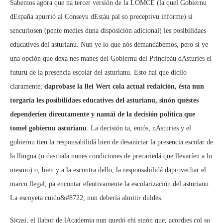
Sabemos agora que na tercer versión de la LOMCE (la quel Gobiernu
dEspaña apurrió al Conseyu dEstáu pal so preceptivu informe) sí
sencuriosen (pente medies duna disposición adicional) les posibilidaes
educatives del asturianu. Nun ye lo que nós demandábemos, pero sí ye
una opción que dexa nes manes del Gobiernu del Principáu dAsturies el
futuru de la presencia escolar del asturianu. Esto hai que dicilo
claramente,
daprobase la llei Wert cola actual redaición, ésta nun
torgaría les posibilidaes educatives del asturianu, sinón quéstes
dependeríen direutamente y namái de la decisión política que
tomel gobiernu asturianu
. La decisión ta, entós, nAsturies y el
gobiernu tien la responsabilidá bien de desaniciar la presencia escolar de
la llingua (o dasitiala nunes condiciones de precariedá que llevaríen a lo
mesmo) o, bien y a la escontra dello, la responsabilidá daprovechar el
marcu llegal, pa encontar efeutivamente la escolarización del asturianu.
La escoyeta cuido&#8722; nun debería almitir duldes.
Sicasí, el llabor de lAcademia nun quedó ehí sinón que, acordies col so