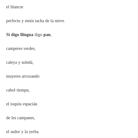
el blancor
perfectu y ensin tacha de la nieve.
Si digo llingua
digo
pan
,
camperes verdes,
caleya y soledá,
muyeres arroxando
cabol tiempu,
el toquíu espaciáu
de les campanes,
el sudor y la yerba