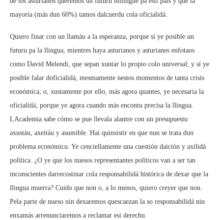
de los asturianos queremos un futuru billingüe pa esti país y que la
mayoría (más dun 60%) tamos dalcuerdu cola oficialidá.
Quiero finar con un llamáu a la esperanza, porque sí ye posible un
futuru pa la llingua, mientres haya asturianos y asturianes enfotaos
como David Melendi, que sepan xuntar lo propio colo universal; y sí ye
posible falar doficialidá, mesmamente nestos momentos de tanta crisis
económica; o, xustamente por ello, más agora quantes, ye necesaria la
oficialidá, porque ye agora cuando más encontu precisa la llingua.
LAcademia sabe cómo se pue llevala alantre con un presupuestu
axustáu, axeitáu y asumible. Hai quinsistir en que nun se trata dun
problema económicu. Ye cenciellamente una cuestión daición y axilidá
política. ¿O ye que los nuesos representantes políticos van a ser tan
inconscientes darrecostinar cola responsabilidá histórica de dexar que la
llingua muerra? Cuido que non o, a lo menos, quiero creyer que non.
Pela parte de nueso nin dexaremos quescaezan la so responsabilidá nin
enxamás arrenunciaremos a reclamar esi derechu.