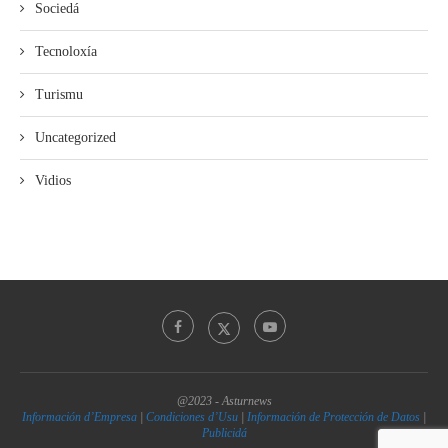
Sociedá
Tecnoloxía
Turismu
Uncategorized
Vidios
@2023 - Asturnews
Información d’Empresa
|
Condiciones d’Usu
|
Información de Protección de Datos
|
Publicidá