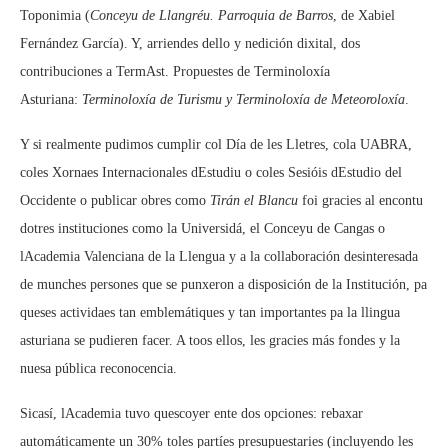
Toponimia (
Conceyu de Llangréu. Parroquia de Barros
, de Xabiel
Fernández García). Y, arriendes dello y nedición dixital, dos
contribuciones a TermAst. Propuestes de Terminoloxía
Asturiana:
Terminoloxía de Turismu y Terminoloxía de Meteoroloxía
.
Y si realmente pudimos cumplir col Día de les Lletres, cola UABRA,
coles Xornaes Internacionales dEstudiu o coles Sesióis dEstudio del
Occidente o publicar obres como
Tirán el Blancu
foi gracies al encontu
dotres instituciones como la Universidá, el Conceyu de Cangas o
lAcademia Valenciana de la Llengua y a la collaboración desinteresada
de munches persones que se punxeron a disposición de la Institución, pa
queses actividaes tan emblemátiques y tan importantes pa la llingua
asturiana se pudieren facer. A toos ellos, les gracies más fondes y la
nuesa pública reconocencia.
Sicasí, lAcademia tuvo quescoyer ente dos opciones: rebaxar
automáticamente un 30% toles partíes presupuestaries (incluyendo les