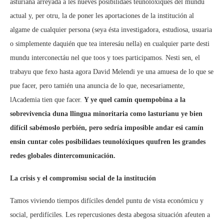
asturiana arreyada a les nueves posibilidaes teunolóxiques del mundu
actual y, per otru, la de poner les aportaciones de la institución al
algame de cualquier persona (seya ésta investigadora, estudiosa, usuaria
o simplemente daquién que tea interesáu nella) en cualquier parte desti
mundu interconectáu nel que toos y toes participamos. Nesti sen, el
trabayu que fexo hasta agora David Melendi ye una amuesa de lo que se
pue facer, pero tamién una anuncia de lo que, necesariamente,
lAcademia tien que facer.
Y ye quel camín quempobina a la
sobrevivencia duna llingua minoritaria como lasturianu ye bien
difícil sabémoslo perbién, pero sedría imposible andar esi camín
ensin cuntar coles posibilidaes teunolóxiques quufren les grandes
redes globales dintercomunicación.
La crisis y
el compromisu social de la institución
Tamos viviendo tiempos difíciles dendel puntu de vista económicu y
social, perdifíciles. Les repercusiones desta abegosa situación afeuten a