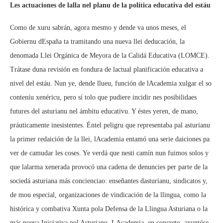
Les actuaciones de lalla nel planu de la política educativa del estáu
Como de xuru sabrán, agora mesmo y dende va unos meses, el
Gobiernu dEspaña ta tramitando una nueva llei deducación, la
denomada Llei Orgánica de Meyora de la Calidá Educativa (LOMCE).
Trátase duna revisión en fondura de lactual planificación educativa a
nivel del estáu. Nun ye, dende llueu, función de lAcademia xulgar el so
conteníu xenéricu, pero sí tolo que pudiere incidir nes posibilidaes
futures del asturianu nel ámbitu educativu. Y éstes yeren, de mano,
práuticamente inesistentes. Éntel peligru que representaba pal asturianu
la primer redaición de la llei, lAcademia entamó una serie daiciones pa
ver de camudar les coses. Ye verdá que nesti camín nun fuimos solos y
que lalarma xenerada provocó una cadena de denuncies per parte de la
sociedá asturiana más concienciao: enseñantes dasturianu, sindicatos y,
de mou especial, organizaciones de vindicación de la llingua, como la
histórica y combativa Xunta pola Defensa de la Llingua Asturiana o la
más nueva Iniciativa pol Asturianu. LAcademia, en concreto, axuntóse