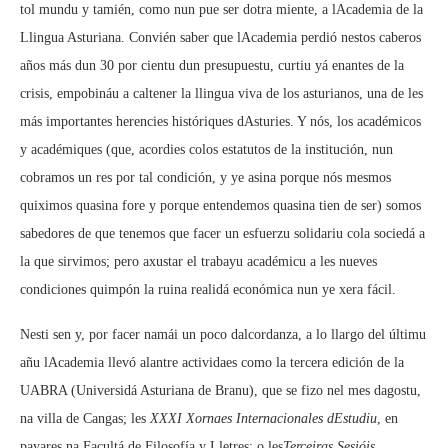
tol mundu y tamién, como nun pue ser dotra miente, a lAcademia de la
Llingua Asturiana. Convién saber que lAcademia perdió nestos caberos
años más dun 30 por cientu dun presupuestu, curtiu yá enantes de la
crisis, empobináu a caltener la llingua viva de los asturianos, una de les
más importantes herencies históriques dAsturies. Y nós, los académicos
y académiques (que, acordies colos estatutos de la institución, nun
cobramos un res por tal condición, y ye asina porque nós mesmos
quiximos quasina fore y porque entendemos quasina tien de ser) somos
sabedores de que tenemos que facer un esfuerzu solidariu cola sociedá a
la que sirvimos; pero axustar el trabayu académicu a les nueves
condiciones quimpón la ruina realidá económica nun ye xera fácil.
Nesti sen y, por facer namái un poco dalcordanza, a lo llargo del últimu
añu lAcademia llevó alantre actividaes como la tercera edición de la
UABRA (Universidá Asturiana de Branu), que se fizo nel mes dagostu,
na villa de Cangas; les
XXXI Xornaes Internacionales dEstudiu
, en
payares na Facultá de Filosofía y Lletres; o les
Terceiras Sesióis