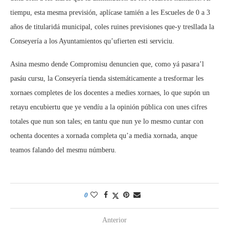
tiempu, esta mesma previsión, aplícase tamién a les Escueles de 0 a 3
años de titularidá municipal, coles ruines previsiones que-y tresllada la
Conseyería a los Ayuntamientos qu’ufierten esti serviciu.
Asina mesmo dende Compromisu denuncien que, como yá pasara’l
pasáu cursu, la Conseyería tienda sistemáticamente a tresformar les
xornaes completes de los docentes a medies xornaes, lo que supón un
retayu encubiertu que ye vendíu a la opinión pública con unes cifres
totales que nun son tales; en tantu que nun ye lo mesmo cuntar con
ochenta docentes a xornada completa qu’a media xornada, anque
teamos falando del mesmu númberu.
0
Anterior