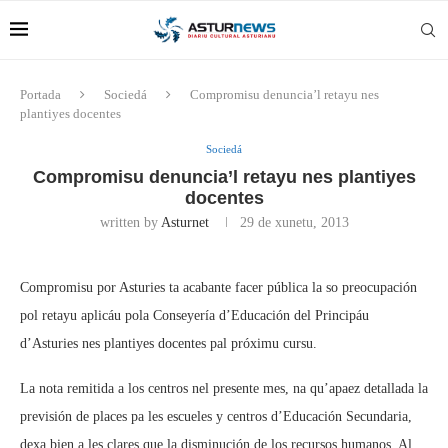
Portada
Sociedá
Compromisu denuncia’l retayu nes
plantiyes docentes
Sociedá
Compromisu denuncia’l retayu nes plantiyes
docentes
written by
Asturnet
29 de xunetu, 2013
Compromisu por Asturies ta acabante facer pública la so preocupación
pol retayu aplicáu pola Conseyería d’Educación del Principáu
d’Asturies nes plantiyes docentes pal próximu cursu.
La nota remitida a los centros nel presente mes, na qu’apaez detallada la
previsión de places pa les escueles y centros d’Educación Secundaria,
dexa bien a les clares que la disminución de los recursos humanos. Al