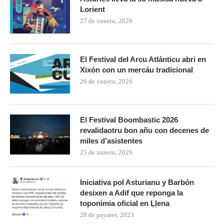
Lorient
27 de xunetu, 2026
El Festival del Arcu Atlánticu abri en
Xixón con un mercáu tradicional
26 de xunetu, 2026
El Festival Boombastic 2026
revalidaotru bon añu con decenes de
miles d’asistentes
25 de xunetu, 2026
Iniciativa pol Asturianu y Barbón
desixen a Adif que reponga la
toponimia oficial en Ḷḷena
28 de payares, 2023