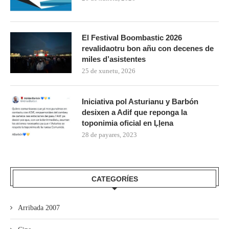
El Festival Boombastic 2026
revalidaotru bon añu con decenes de
miles d’asistentes
25 de xunetu, 2026
Iniciativa pol Asturianu y Barbón
desixen a Adif que reponga la
toponimia oficial en Ḷḷena
28 de payares, 2023
CATEGORÍES
Arribada 2007