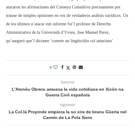
atacaron les afirmaciones del Conseyu Consultivu precisamente por
tratase de simples opiniones en vez de verdaderos análisis xurídicos. Ún
de los últimos n’atacar esti informe foi’l profesor de Derechu
Alministrativu de la Universidá d’Uvieu, Jose Manuel Perez,
qu’aseguró que’l dictame ‘comete un lingüicidiu col asturianu’.
0
Anterior
L’Atenéu Obreru amuesa la vida cotidiana en Xixón na
Guerra Civil española
siguiente
La Col.lá Propinde empieza la so xira de branu Güeria nel
Carmín de La Pola Siero