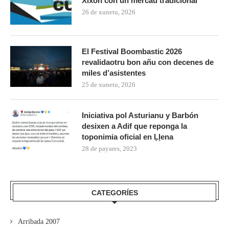
Xixón con un mercáu tradicional
26 de xunetu, 2026
El Festival Boombastic 2026
revalidaotru bon añu con decenes de
miles d’asistentes
25 de xunetu, 2026
Iniciativa pol Asturianu y Barbón
desixen a Adif que reponga la
toponimia oficial en Ḷḷena
28 de payares, 2023
CATEGORÍES
Arribada 2007