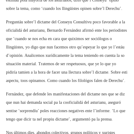
estimáu pola mayoría de los asturianos, dixo que’l Conseyu ‘opinó’
sobre la tema, como ‘cuando los llingüistes opinen sobre’l Derechu’.
Preguntáu sobre’l dictame del Conseyu Consultivu poco favorable a la
oficialidá del asturianu, Bernardo Fernández afirmó ente los periodistes
que ‘cuando se nos echa en cara que quiximos ser sociólogos o
llingüistes, yo digo que nun facemos otro qu’espeyar lo que ye l’estáu
d’opinión. Analicemos xurídicamente la tema teniendo en cuenta la so
situación material. Tratemos de ser respetuosos, que ye lo que yo
pidiría tamien a la hora de facer una llectura sobre’l dictame. Sobre esti
aspectu, toos opinamos. Como cuando los filológos falen de Derechu’.
Fernández, que defende les manifestaciones del dictame nes que se diz
que nun hai demanda social pa la cooficialidá del asturianu, aseguró
sentise ‘sorprendíu’ poles reacciones negatives ente l’informe. ‘Lo que
tengo que dicir ta nel propiu dictame’, argumentó pa la prensa.
Nos últimos díes, abondos colectivos, grupos políticos y xuristes