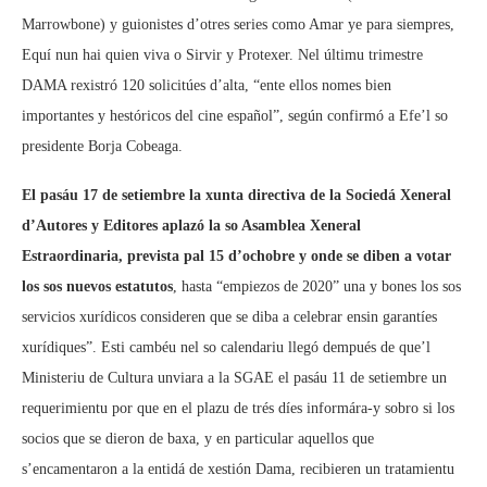
Marrowbone) y guionistes d’otres series como Amar ye para siempres,
Equí nun hai quien viva o Sirvir y Protexer. Nel últimu trimestre
DAMA rexistró 120 solicitúes d’alta, “ente ellos nomes bien
importantes y hestóricos del cine español”, según confirmó a Efe’l so
presidente Borja Cobeaga.
El pasáu 17 de setiembre la xunta directiva de la Sociedá Xeneral
d’Autores y Editores aplazó la so Asamblea Xeneral
Estraordinaria, prevista pal 15 d’ochobre y onde se diben a votar
los sos nuevos estatutos
, hasta “empiezos de 2020” una y bones los sos
servicios xurídicos consideren que se diba a celebrar ensin garantíes
xurídiques”. Esti cambéu nel so calendariu llegó dempués de que’l
Ministeriu de Cultura unviara a la SGAE el pasáu 11 de setiembre un
requerimientu por que en el plazu de trés díes informára-y sobro si los
socios que se dieron de baxa, y en particular aquellos que
s’encamentaron a la entidá de xestión Dama, recibieren un tratamientu