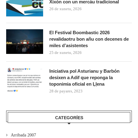
Xixón con un mercáu tradicional
26 de xunetu, 2026
El Festival Boombastic 2026
revalidaotru bon añu con decenes de
miles d’asistentes
25 de xunetu, 2026
Iniciativa pol Asturianu y Barbón
desixen a Adif que reponga la
toponimia oficial en Ḷḷena
28 de payares, 2023
CATEGORÍES
Arribada 2007