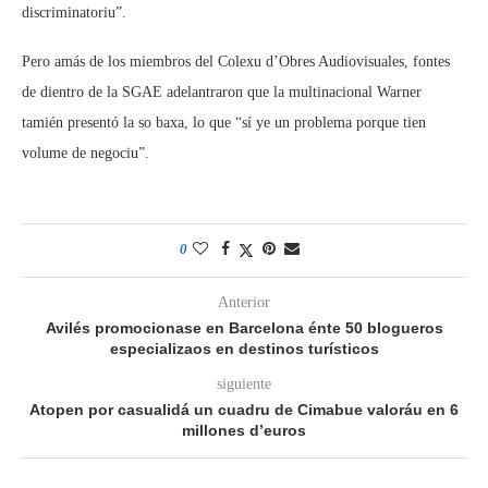
discriminatoriu”.
Pero amás de los miembros del Colexu d’Obres Audiovisuales, fontes
de dientro de la SGAE adelantraron que la multinacional Warner
tamién presentó la so baxa, lo que “sí ye un problema porque tien
volume de negociu”.
0
Anterior
Avilés promocionase en Barcelona énte 50 blogueros
especializaos en destinos turísticos
siguiente
Atopen por casualidá un cuadru de Cimabue valoráu en 6
millones d’euros