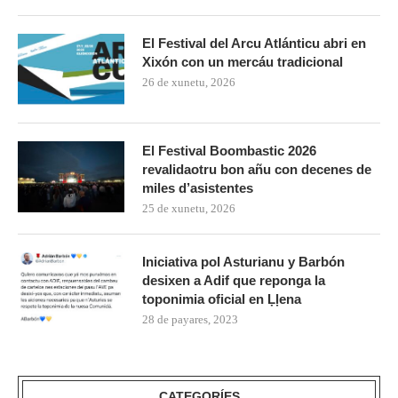
El Festival del Arcu Atlánticu abri en
Xixón con un mercáu tradicional
26 de xunetu, 2026
El Festival Boombastic 2026
revalidaotru bon añu con decenes de
miles d’asistentes
25 de xunetu, 2026
Iniciativa pol Asturianu y Barbón
desixen a Adif que reponga la
toponimia oficial en Ḷḷena
28 de payares, 2023
CATEGORÍES