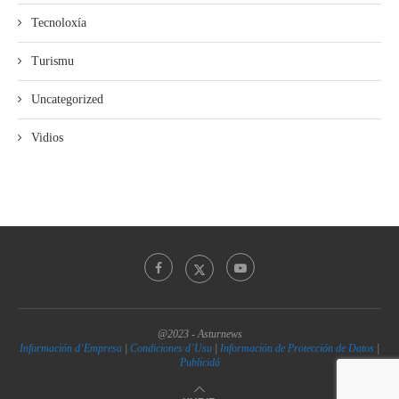
Tecnoloxía
Turismu
Uncategorized
Vidios
@2023 - Asturnews
Información d’Empresa
|
Condiciones d’Usu
|
Información de Protección de Datos
|
Publicidá