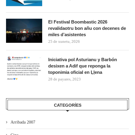
El Festival Boombastic 2026
revalidaotru bon añu con decenes de
miles d’asistentes
25 de xunetu, 2026
Iniciativa pol Asturianu y Barbón
desixen a Adif que reponga la
toponimia oficial en Ḷḷena
28 de payares, 2023
CATEGORÍES
Arribada 2007