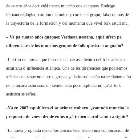
de cuatro años dactividá tienen muncho que cuntanos. Rodrigo
Fernández Joglar, curdión diatónicu y coros del grupu, fala con nós de
la trayectoria de la formación y del momentu que vivel folk asturianu.
– Va pa cuatro años quapaez Verdasca nescena, ¿qué ufren pa
diferenciase de los munchos grupos de folk quesisten anguaño?
-L’estilu de música que facemos enmárcase dientro del folk acústicu
asturianu d’influencia atlántica. Una de les diferencies que podríemos
señalar con respeutu a otros grupos ye la introducción na reellaboración
de la tonada asturiana, un xéneru entá pocu esplotáu no qu’al folk
acústicu se refier.
-Yá en 2007 espublicen el so primer trabayu, ¿camudó muncho la
propuesta de vueso dende entós o yá teníen clarul camín a siguir?
-La nuesa propuesta dende los anicios vien siendo una combinación de