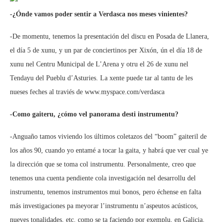
-¿Ónde vamos poder sentir a Verdasca nos meses vinientes?
-De momentu, tenemos la presentación del discu en Posada de Llanera,
el día 5 de xunu, y un par de conciertinos per Xixón, ún el día 18 de
xunu nel Centru Municipal de L’Arena y otru el 26 de xunu nel
Tendayu del Pueblu d’Asturies. La xente puede tar al tantu de les
nueses feches al traviés de www.myspace.com/verdasca
-Como gaiteru, ¿cómo vel panorama desti instrumentu?
-Anguaño tamos viviendo los últimos coletazos del “boom” gaiteril de
los años 90, cuando yo entamé a tocar la gaita, y habrá que ver cual ye
la dirección que se toma col instrumentu. Personalmente, creo que
tenemos una cuenta pendiente cola investigación nel desarrollu del
instrumentu, tenemos instrumentos mui bonos, pero échense en falta
más investigaciones pa meyorar l’instrumentu n’aspeutos acústicos,
nueves tonalidades, etc. como se ta faciendo por exemplu, en Galicia.