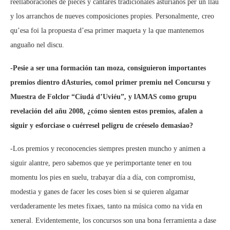
reellaboraciones de pieces y cantares tradicionales asturianos per un llau
y los arranchos de nueves composiciones propies. Personalmente, creo
qu’esa foi la propuesta d’esa primer maqueta y la que mantenemos
anguaño nel discu.
-Pesie a ser una formación tan moza, consiguieron importantes
premios dientro dAsturies, comol primer premiu nel Concursu y
Muestra de Folclor “Ciudá d’Uviéu”, y lAMAS como grupu
revelación del añu 2008, ¿cómo sienten estos premios, afalen a
siguir y esforciase o cuérresel peligru de créeselo demasiao?
-Los premios y reconocencies siempres presten muncho y animen a
siguir alantre, pero sabemos que ye perimportante tener en tou
momentu los pies en suelu, trabayar día a día, con compromisu,
modestia y ganes de facer les coses bien si se quieren algamar
verdaderamente les metes fixaes, tanto na música como na vida en
xeneral. Evidentemente, los concursos son una bona ferramienta a dase