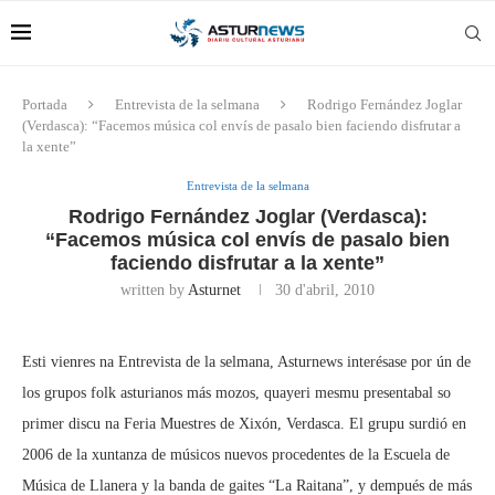
Portada
Entrevista de la selmana
Rodrigo Fernández Joglar
(Verdasca): “Facemos música col envís de pasalo bien faciendo disfrutar a
la xente”
Entrevista de la selmana
Rodrigo Fernández Joglar (Verdasca):
“Facemos música col envís de pasalo bien
faciendo disfrutar a la xente”
written by
Asturnet
30 d'abril, 2010
Esti vienres na Entrevista de la selmana, Asturnews interésase por ún de
los grupos folk asturianos más mozos, quayeri mesmu presentabal so
primer discu na Feria Muestres de Xixón, Verdasca. El grupu surdió en
2006 de la xuntanza de músicos nuevos procedentes de la Escuela de
Música de Llanera y la banda de gaites “La Raitana”, y dempués de más