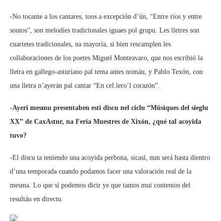
-No tocante a los cantares, toos a excepción d’ún, “Entre ríos y entre
soutos”, son melodíes tradicionales iguaes pol grupu. Les lletres son
cuartetes tradicionales, na mayoría, si bien rescamplen les
collaboraciones de los poetes Miguel Monteavaro, que nos escribió la
lletra en gallego-asturiano pal tema antes nomáu, y Pablo Texón, con
una lletra n’ayerán pal cantar “En cel.lero’l corazón”.
-Ayeri mesmu presentaben esti discu nel ciclu “Músiques del sieglu
XX” de CaxAstur, na Feria Muestres de Xixón, ¿qué tal acoyida
tuvo?
-El discu ta teniendo una acoyida perbona, sicasí, nun será hasta dientro
d’una temporada cuando podamos facer una valoración real de la
mesma. Lo que sí podemos dicir ye que tamos mui contentos del
resultáu en directu.