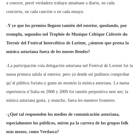
a conocer, perol verdaderu trabayu amuésase a diariu, en cada
conciertu, en cada canción o en cada ensayu.
-Y ye que los premios lleguen tamién del esterior, quedando, por
exemplu, segundos nel Trophée de Musique Celtique Cidrerie du
Terroir del Festival Intercélticu de Lorient, ¿sienten que presta la
música asturiana fuera de les nueses llendes?
-La participación cola delegación asturiana nel Festival de Lorient foi la
nuesa primera salida al esterior, pero yá dende esí pudimos comprobar
qu’al públicu foriatu-y gusta un montón la música asturiana. La nuesa
esperiencia n’Italia en 2008 y 2009 foi tamién perpositiva nesi sen; la
música asturiana gusta, y muncho, fuera les nuestres fronteres.
-¿Qué tal respuenden los medios de comunicación asturiana,
especialmente los públicos, miren pa la carrera de los grupos folk
más mozos, como Verdasca?