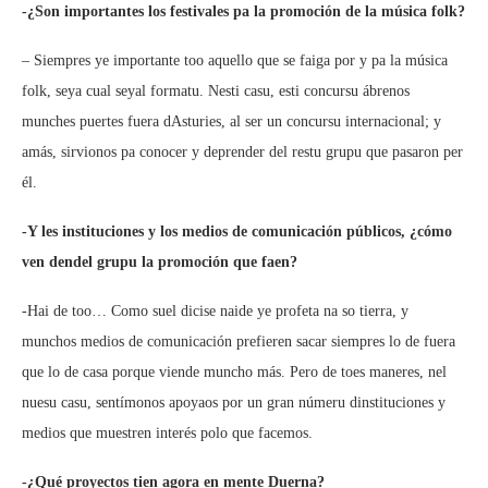
-¿Son importantes los festivales pa la promoción de la música folk?
– Siempres ye importante too aquello que se faiga por y pa la música
folk, seya cual seyal formatu. Nesti casu, esti concursu ábrenos
munches puertes fuera dAsturies, al ser un concursu internacional; y
amás, sirvionos pa conocer y deprender del restu grupu que pasaron per
él.
-Y les instituciones y los medios de comunicación públicos, ¿cómo
ven dendel grupu la promoción que faen?
-Hai de too… Como suel dicise naide ye profeta na so tierra, y
munchos medios de comunicación prefieren sacar siempres lo de fuera
que lo de casa porque viende muncho más. Pero de toes maneres, nel
nuesu casu, sentímonos apoyaos por un gran númeru dinstituciones y
medios que muestren interés polo que facemos.
-¿Qué proyectos tien agora en mente Duerna?