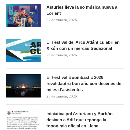
Asturies lleva la so música nueva a
Lorient
27 de xunetu, 2026
El Festival del Arcu Atlánticu abri en
Xixón con un mercáu tradicional
26 de xunetu, 2026
El Festival Boombastic 2026
revalidaotru bon añu con decenes de
miles d’asistentes
25 de xunetu, 2026
Iniciativa pol Asturianu y Barbón
desixen a Adif que reponga la
toponimia oficial en Ḷḷena