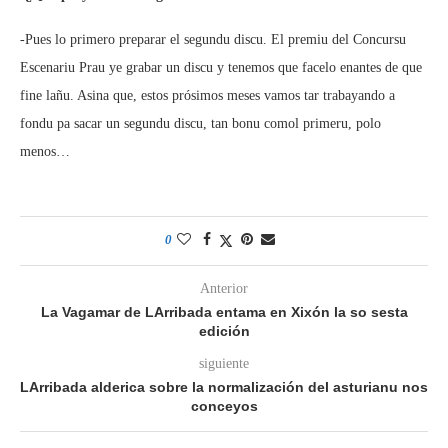
-Pues lo primero preparar el segundu discu. El premiu del Concursu
Escenariu Prau ye grabar un discu y tenemos que facelo enantes de que
fine lañu. Asina que, estos prósimos meses vamos tar trabayando a
fondu pa sacar un segundu discu, tan bonu comol primeru, polo
menos…
0
Anterior
La Vagamar de LArribada entama en Xixón la so sesta
edición
siguiente
LArribada alderica sobre la normalización del asturianu nos
conceyos