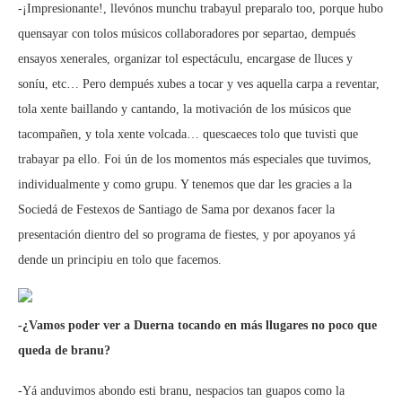
-¡Impresionante!, llevónos munchu trabayul preparalo too, porque hubo
quensayar con tolos músicos collaboradores por separtao, dempués
ensayos xenerales, organizar tol espectáculu, encargase de lluces y
soníu, etc… Pero dempués xubes a tocar y ves aquella carpa a reventar,
tola xente baillando y cantando, la motivación de los músicos que
tacompañen, y tola xente volcada… quescaeces tolo que tuvisti que
trabayar pa ello. Foi ún de los momentos más especiales que tuvimos,
individualmente y como grupu. Y tenemos que dar les gracies a la
Sociedá de Festexos de Santiago de Sama por dexanos facer la
presentación dientro del so programa de fiestes, y por apoyanos yá
dende un principiu en tolo que facemos.
-¿Vamos poder ver a Duerna tocando en más llugares no poco que
queda de branu?
-Yá anduvimos abondo esti branu, nespacios tan guapos como la