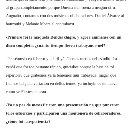
al grupu completamente, porque Duerna nun suena a nengún otru.
Anguaño, cuntamos con dos músicos collaboradores: Daniel Álvarez al
bouzouki y Melanie Moers al contrabaxu.
-Primero foi la maqueta Dendel chigre, y agora anímense con un
discu completu, ¿cuántu tiempu lleven trabayando nél?
-Pensémoslo en febreru y nabril yá tábemos metíos nel estudiu. La
verdá que foi too bastante rápido, quiciabes porque la base de tol
repertoriu que grabemos yá la teníemos mui trabayada, magar que
ficimos dalguna variación en dellos temes, ya incluyimos ún nuevu,
como ye Fiestes de prau.
-Va un par de meses ficieron una presentación na que punxeron
tolos esfuercios y participaron una montonera de collaboradores,
¿cómo foi la esperiencia?