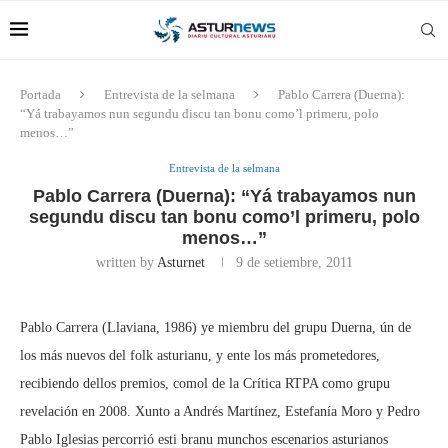
Portada
Entrevista de la selmana
Pablo Carrera (Duerna):
“Yá trabayamos nun segundu discu tan bonu como’l primeru, polo
menos…”
Entrevista de la selmana
Pablo Carrera (Duerna): “Yá trabayamos nun
segundu discu tan bonu como’l primeru, polo
menos…”
written by
Asturnet
9 de setiembre, 2011
Pablo Carrera (Llaviana, 1986) ye miembru del grupu Duerna, ún de
los más nuevos del folk asturianu, y ente los más prometedores,
recibiendo dellos premios, comol de la Crítica RTPA como grupu
revelación en 2008. Xunto a Andrés Martínez, Estefanía Moro y Pedro
Pablo Iglesias percorrió esti branu munchos escenarios asturianos