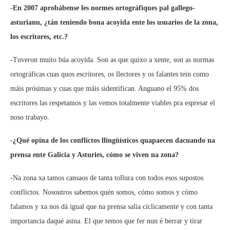
-En 2007 aprobábense les normes ortográfiques pal gallego-
asturianu, ¿tán teniendo bona acoyida ente los usuarios de la zona,
los escritores, etc.?
-Tuveron muito búa acoyida. Son as que quixo a xente, son as normas
ortográficas cuas quos escritores, os llectores y os falantes tein como
máis prósimas y cuas que máis sidentifican. Anguano el 95% dos
escritores las respetamos y las vemos totalmente viables pra espresar el
noso trabayo.
-¿Qué opina de los conflictos llingüísticos quapaecen dacuando na
prensa ente Galicia y Asturies, cómo se viven na zona?
-Na zona xa tamos cansaos de tanta tollura con todos esos supostos
conflictos. Nosoutros sabemos quén somos, cómo somos y cómo
falamos y xa nos dá igual que na prensa salia cíclicamente y con tanta
importancia daqué asina. El que temos que fer nun é berrar y tirar