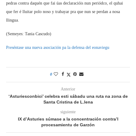
pedras contra daquén que fai úas declaracióis nun periódco, el quhai
que fer é lluitar polo noso y trabayar pra que nun se perdan a nosa
llingua.
(Semeyes: Tania Cascudo)
Preséntase una nueva asociación pa la defensa del eonaviegu
0
Anterior
‘Asturiesconbici’ celebra esti sábadu una ruta na zona de
Santa Cristina de L.lena
siguiente
IX d’Asturies súmase a la concentración contra’l
procesamientu de Garzón