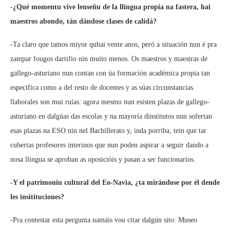
-¿Qué momentu vive lenseñu de la llingua propia na fastera, hai
maestros abondo, tán dándose clases de calidá?
-Ta claro que tamos miyor quhai vente anos, peró a situación nun é pra
zampar fougos dartifio nin muito menos. Os maestros y maestras de
gallego-asturiano nun contan con úa formación académica propia tan
específica como a del resto de docentes y as súas circunstancias
llaborales son mui ruías: agora mesmo nun esisten plazas de gallego-
asturiano en dalgúas das escolas y na mayoría dinstitutos nun sofertan
esas plazas na ESO nin nel Bachillerato y, inda porriba, tein que tar
cubertas profesores interinos que nun poden aspirar a seguir dando a
nosa llingua se aproban as oposicióis y pasan a ser funcionarios.
-Y el patrimoniu cultural del Eo-Navia, ¿ta mirándose por él dende
les insitituciones?
-Pra contestar esta pergunta namáis vou citar dalgún sito: Museo