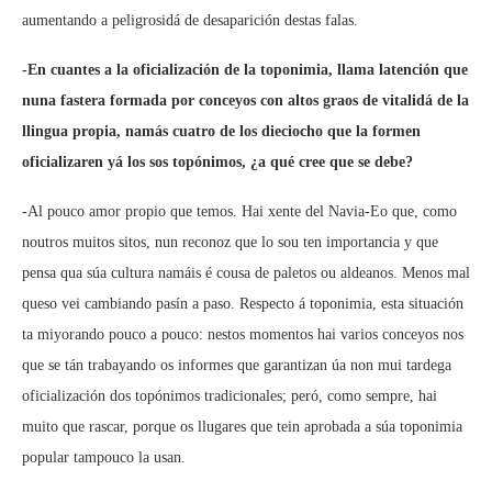
aumentando a peligrosidá de desaparición destas falas.
-En cuantes a la oficialización de la toponimia, llama latención que
nuna fastera formada por conceyos con altos graos de vitalidá de la
llingua propia, namás cuatro de los dieciocho que la formen
oficializaren yá los sos topónimos, ¿a qué cree que se debe?
-Al pouco amor propio que temos. Hai xente del Navia-Eo que, como
noutros muitos sitos, nun reconoz que lo sou ten importancia y que
pensa qua súa cultura namáis é cousa de paletos ou aldeanos. Menos mal
queso vei cambiando pasín a paso. Respecto á toponimia, esta situación
ta miyorando pouco a pouco: nestos momentos hai varios conceyos nos
que se tán trabayando os informes que garantizan úa non mui tardega
oficialización dos topónimos tradicionales; peró, como sempre, hai
muito que rascar, porque os llugares que tein aprobada a súa toponimia
popular tampouco la usan.