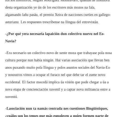
los sos miembros, Miguel Rodríguez Monteavaro, quamás de miembru
desta organización ye ún de los escritores más mozos na fala,
algamando lañu pasáu, el premiu Xeira de nacciones curties en gallego-
asturianu. Les respuestes trescríbense na llingua del entrevistáu.
-¿Por qué yera necesaria lapaición dun colectivu nuevu nel Eo-
Navia?
-Era necesario un colectivo novo de xente moza que trabayase pola nosa
cultura porque nun había ningún. Hai varias asociacióis que llevan ben
anos puxando muito pola llingua y polos asuntos sociales del Navia-Eo
y nosoutros vimos a ocupar el furaco nel que debe tar el zume novo
occidental. El factor mocedá implica úa visión que pode chegar a úa a
nova etapa de concienciación xuvenil y a captar nova militancia entre a
xuventú.
-Lasociación nun ta namás centrada nes cuestiones llingüístiques,
¿cuálos son los temes que más esmolecen a quien formen parte de