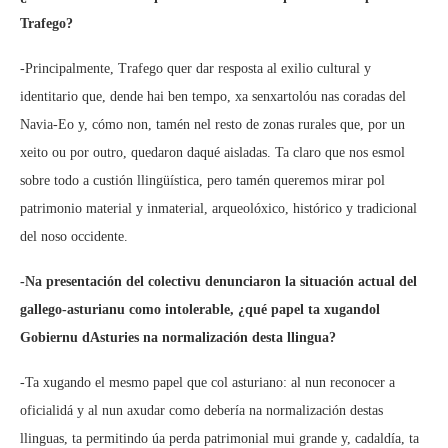
Trafego?
-Principalmente, Trafego quer dar resposta al exilio cultural y
identitario que, dende hai ben tempo, xa senxartolóu nas coradas del
Navia-Eo y, cómo non, tamén nel resto de zonas rurales que, por un
xeito ou por outro, quedaron daqué aisladas. Ta claro que nos esmol
sobre todo a custión llingüística, pero tamén queremos mirar pol
patrimonio material y inmaterial, arqueolóxico, histórico y tradicional
del noso occidente.
-Na presentación del colectivu denunciaron la situación actual del
gallego-asturianu como intolerable, ¿qué papel ta xugandol
Gobiernu dAsturies na normalización desta llingua?
-Ta xugando el mesmo papel que col asturiano: al nun reconocer a
oficialidá y al nun axudar como debería na normalización destas
llinguas, ta permitindo úa perda patrimonial mui grande y, cadaldía, ta