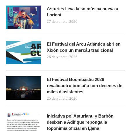
Asturies lleva la so música nueva a
Lorient
27 de xunetu, 2026
El Festival del Arcu Atlánticu abri en
Xixón con un mercáu tradicional
26 de xunetu, 2026
El Festival Boombastic 2026
revalidaotru bon añu con decenes de
miles d’asistentes
25 de xunetu, 2026
Iniciativa pol Asturianu y Barbón
desixen a Adif que reponga la
toponimia oficial en Ḷḷena