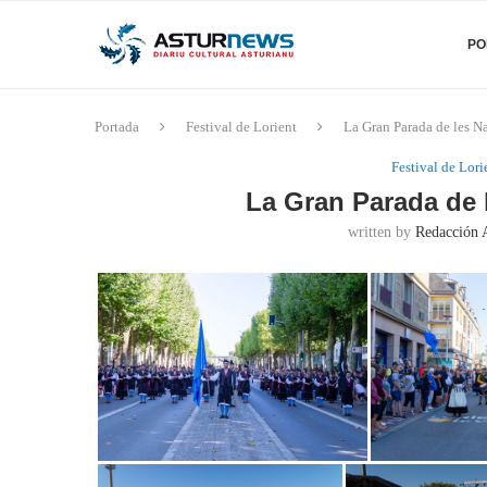
PO
Portada
Festival de Lorient
La Gran Parada de les N
Festival de Lori
La Gran Parada de 
written by
Redacción 