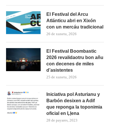
El Festival del Arcu
Atlánticu abri en Xixón
con un mercáu tradicional
26 de xunetu, 2026
El Festival Boombastic
2026 revalidaotru bon añu
con decenes de miles
d’asistentes
25 de xunetu, 2026
Iniciativa pol Asturianu y
Barbón desixen a Adif
que reponga la toponimia
oficial en Ḷḷena
28 de payares, 2023
Feria d’Arte contemporaneo
XL Xornaes Internacional
d’Uviéu 2022
d’Estudiu II