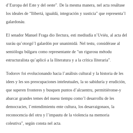
d’Europa del Este y del oeste”. De la mesma manera, nel acta resáltase
los ideales de “llibertá, igualdá, integración y xusticia” que representa’l
galardonáu.
El senador Manuel Fraga dio llectura, esti mediudía n’Uviéu, al acta del
xuráu qu’otorgó’l galardón por unanimidá. Nel testu, considérase al
semiólogu búlgaru como representante de “un rigurosu métodu
estructuralista qu’aplicó a la lliteratura y a la crítica lliteraria”.
Todorov foi evolucionando hacia l’análisis cultural y la historia de les
idees y les sos preocupaciones inteleutuales, la so sabiduría y erudición,
que superen fronteres y busquen puntos d’alcuentru, permitiéronse-y
abarcar grandes temes del nuesu tiempu como’l desarrollu de les
democracies, l’entendimientu ente cultura, los desarraigonaos, la
reconocencia del otru y l’impautu de la violencia na memoria
coleutiva”, según consta nel acta.