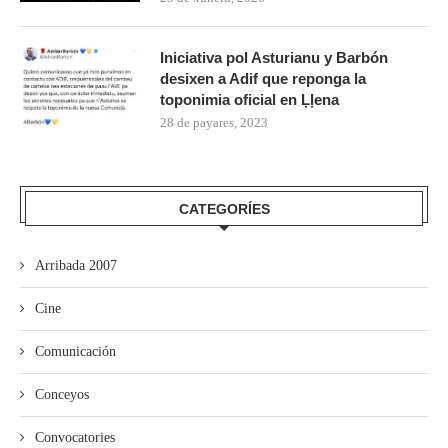
Iniciativa pol Asturianu y Barbón
desixen a Adif que reponga la
toponimia oficial en Ḷḷena
28 de payares, 2023
CATEGORÍES
Arribada 2007
Cine
Comunicación
Conceyos
Convocatories