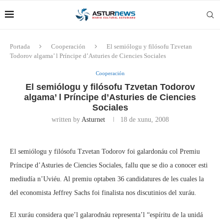
Portada
Cooperación
El semiólogu y filósofu Tzvetan
Todorov algama’ l Príncipe d’Asturies de Ciencies Sociales
Cooperación
El semiólogu y filósofu Tzvetan Todorov
algama’ l Príncipe d’Asturies de Ciencies
Sociales
written by
Asturnet
18 de xunu, 2008
El semiólogu y filósofu Tzvetan Todorov foi galardonáu col Premiu
Príncipe d’Asturies de Ciencies Sociales, fallu que se dio a conocer esti
mediudía n’Uviéu. Al premiu optaben 36 candidatures de les cuales la
del economista Jeffrey Sachs foi finalista nos discutinios del xuráu.
El xuráu considera que’l galarodnáu representa’l “espíritu de la unidá