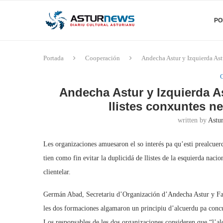
PO
Portada
Cooperación
Andecha Astur y Izquierda Ast
Andecha Astur y Izquierda A
llistes conxuntes n
written by
Astu
Les organizaciones amuesaron el so interés pa qu’esti prealcuerd
tien como fin evitar la duplicidá de llistes de la esquierda nacio
clientelar.
Germán Abad, Secretariu d’Organización d’Andecha Astur y Fau
les dos formaciones algamaron un principiu d’alcuerdu pa concu
Los responsables de les dos organizaciones consideren que “l’al