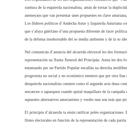
xuntura de la esquierda nacionalista, amás de tornar la duplici
asemeyaos que van presentar unes propuestes en clave asturiana,
Los llíderes políticos d’Andecha Astur y Izquierda Asturiana c
que s’afaya güérfano d’una propuesta diferente de facer polític
de la defensa insobornable del so mediu ambiente y de la so ide
Nel comunicáu d’anuncia del alcuerdu electoral les dos formacion
representación na Xunta Xeneral del Principáu. Asina les dos fo
entamando per un Partido Popular encalláu na derecha neolliber
progresista no social y no económico mentres que per otru lla
desquierda nacionalista cuenten como el segundu actu duna com
sescaecen o saparquen cuando quital maquillaxe de la campaña el
supuestes alternatives asturianistes y verdes nun son más que pio
El principiu d’alcuerdu ta ensin ratificar poles organizaciones. 
llistes electorales en función de la representación de cada par