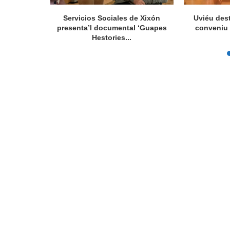
oblen un
Servicios Sociales de Xixón
Uviéu dest
r...
presenta’l documental ‘Guapes
conveniu 
Hestories...