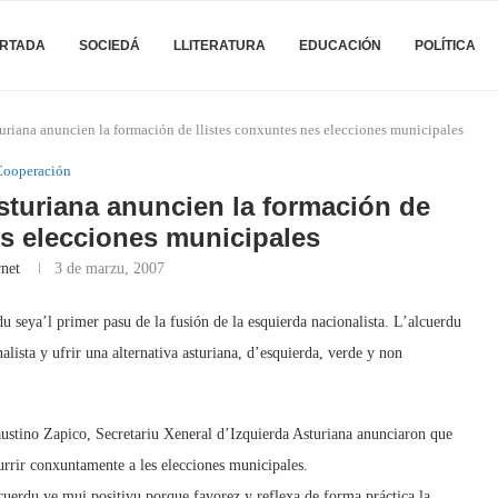
RTADA
SOCIEDÁ
LLITERATURA
EDUCACIÓN
POLÍTICA
uriana anuncien la formación de llistes conxuntes nes elecciones municipales
Cooperación
sturiana anuncien la formación de
es elecciones municipales
rnet
3 de marzu, 2007
u seya’l primer pasu de la fusión de la esquierda nacionalista. L’alcuerdu
nalista y ufrir una alternativa asturiana, d’esquierda, verde y non
stino Zapico, Secretariu Xeneral d’Izquierda Asturiana anunciaron que
rrir conxuntamente a les elecciones municipales.
cuerdu ye mui positivu porque favorez y reflexa de forma práctica la