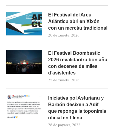
El Festival del Arcu
Atlánticu abri en Xixón
con un mercáu tradicional
26 de xunetu, 2026
El Festival Boombastic
2026 revalidaotru bon añu
con decenes de miles
d’asistentes
25 de xunetu, 2026
Iniciativa pol Asturianu y
Barbón desixen a Adif
que reponga la toponimia
oficial en Ḷḷena
28 de payares, 2023