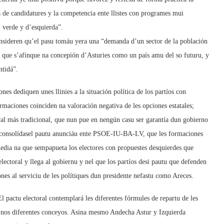
dá de candidatures y la competencia ente llistes con programes mui
 verde y d’esquierda”.
onsideren qu’el pasu tomáu yera una “demanda d’un sector de la población
a que s’afinque na concepión d’Asturies como un país amu del so futuru, y
ntidá”.
es dediquen unes llinies a la situación política de los partíos con
rmaciones coinciden na valoración negativa de les opciones estatales;
al más tradicional, que nun pue en nengún casu ser garantía dun gobierno
u consolídasel pautu anunciáu ente PSOE-IU-BA-LV, que les formaciones
edia na que sempapueta los electores con propuestes desquierdes que
ectoral y llega al gobiernu y nel que los partíos desi pautu que defenden
nes al serviciu de les polítiques dun presidente nefastu como Areces.
El pactu electoral contemplará les diferentes fórmules de repartu de les
tíu nos diferentes conceyos. Asina mesmo Andecha Astur y Izquierda