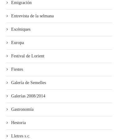
Emigración
 llunes celébrase la I Xornada de
El grupu muyeres del pueb
Entrevista de la selmana
la...
indíxena d’Embera Dóbida,.
Escéniques
Europa
Festival de Lorient
Fiestes
Galería de Semelles
Galerías 2008/2014
Gastronomía
Hestoria
Lletres s.c.