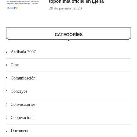
toponimia oficial en Ḷḷena
28 de payares, 2023
CATEGORÍES
Arribada 2007
Cine
Comunicación
Conceyos
Convocatories
Cooperación
Documentu