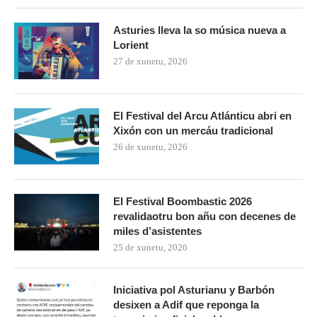
Asturies lleva la so música nueva a
Lorient
27 de xunetu, 2026
El Festival del Arcu Atlánticu abri en
Xixón con un mercáu tradicional
26 de xunetu, 2026
El Festival Boombastic 2026
revalidaotru bon añu con decenes de
miles d’asistentes
25 de xunetu, 2026
Iniciativa pol Asturianu y Barbón
desixen a Adif que reponga la