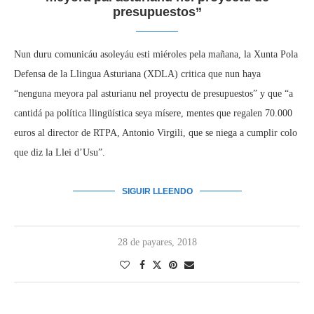
presupuestos”
Nun duru comunicáu asoleyáu esti miéroles pela mañana, la Xunta Pola
Defensa de la Llingua Asturiana (XDLA) critica que nun haya
“nenguna meyora pal asturianu nel proyectu de presupuestos” y que “a
cantidá pa política llingüística seya mísere, mentes que regalen 70.000
euros al director de RTPA, Antonio Virgili, que se niega a cumplir colo
que diz la Llei d’Usu”.
SIGUIR LLEENDO
28 de payares, 2018