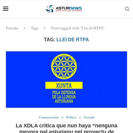
Portada
Tags
Posts tagged with "Llei de RTPA"
TAG:
LLEI DE RTPA
Comunicación
Política
Sociedá
La XDLA critica que nun haya “nenguna
meyora pal asturianu nel proyectu de