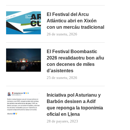
El Festival del Arcu
Atlánticu abri en Xixón
con un mercáu tradicional
26 de xunetu, 2026
El Festival Boombastic
2026 revalidaotru bon añu
con decenes de miles
d’asistentes
25 de xunetu, 2026
Iniciativa pol Asturianu y
Barbón desixen a Adif
que reponga la toponimia
oficial en Ḷḷena
28 de payares, 2023