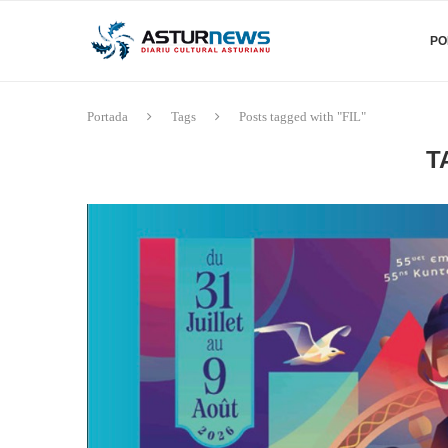
PO
Portada
Tags
Posts tagged with "FIL"
T