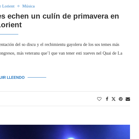
e Lorient
Música
s echen un culín de primavera en
orient
entación del so discu y el recbimientu gayoleru de los sos temes más
Congresos, más veteranu que’l que van tener esti xueves nel Quai de La
GUIR LLEENDO