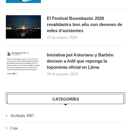
El Festival Boombastic 2026
revalidaotru bon añu con decenes de
miles d’asistentes
25 de xunetu, 2026
Iniciativa pol Asturianu y Barbón
desixen a Adif que reponga la
toponimia oficial en Ḷḷena
28 de payares, 2023
CATEGORÍES
Arribada 2007
Cine