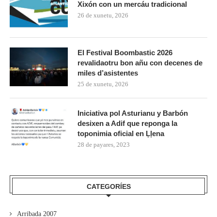
Xixón con un mercáu tradicional
26 de xunetu, 2026
El Festival Boombastic 2026
revalidaotru bon añu con decenes de
miles d’asistentes
25 de xunetu, 2026
Iniciativa pol Asturianu y Barbón
desixen a Adif que reponga la
toponimia oficial en Ḷḷena
28 de payares, 2023
CATEGORÍES
Arribada 2007