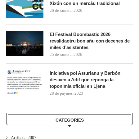
Xixón con un mercáu tradicional
26 de xunetu, 2026
El Festival Boombastic 2026
revalidaotru bon añu con decenes de
miles d’asistentes
25 de xunetu, 2026
Iniciativa pol Asturianu y Barbón
desixen a Adif que reponga la
toponimia oficial en Ḷḷena
28 de payares, 2023
CATEGORÍES
Arribada 2007