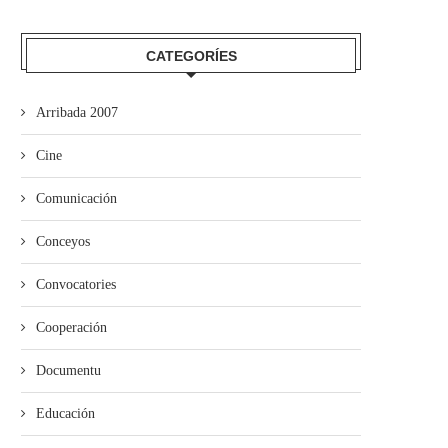
CATEGORÍES
Arribada 2007
niciativa abre una nueva edición
Cine
de los sos...
Comunicación
Conceyos
Convocatories
Cooperación
Documentu
Educación