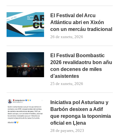
El Festival del Arcu
Atlánticu abri en Xixón
con un mercáu tradicional
26 de xunetu, 2026
El Festival Boombastic
2026 revalidaotru bon añu
con decenes de miles
d’asistentes
25 de xunetu, 2026
Iniciativa pol Asturianu y
Barbón desixen a Adif
que reponga la toponimia
oficial en Ḷḷena
28 de payares, 2023
Xinebra celebró’l Día de les Ll