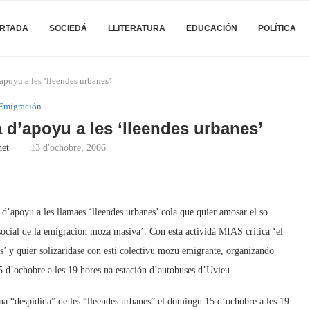
RTADA
SOCIEDÁ
LLITERATURA
EDUCACIÓN
POLÍTICA
poyu a les ‘lleendes urbanes’
Emigración
d’apoyu a les ‘lleendes urbanes’
net
13 d'ochobre, 2006
’apoyu a les llamaes ‘lleendes urbanes’ cola que quier amosar el so
social de la emigración moza masiva’. Con esta actividá MIAS critica ‘el
s’ y quier solizaridase con esti colectivu mozu emigrante, organizando
5 d’ochobre a les 19 hores na estación d’autobuses d’Uvieu.
 “despidida” de les “lleendes urbanes” el domingu 15 d’ochobre a les 19