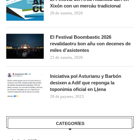
Xixón con un mercáu tradicional
26 de xunetu, 2026
El Festival Boombastic 2026
revalidaotru bon añu con decenes de
miles d’asistentes
25 de xunetu, 2026
Iniciativa pol Asturianu y Barbón
desixen a Adif que reponga la
toponimia oficial en Ḷḷena
28 de payares, 2023
CATEGORÍES