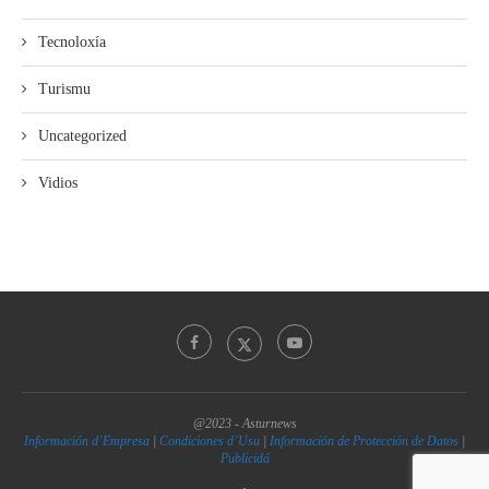
Tecnoloxía
Turismu
Uncategorized
Vidios
@2023 - Asturnews
Información d’Empresa
|
Condiciones d’Usu
|
Información de Protección de Datos
|
Publicidá