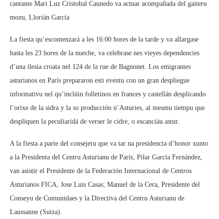
cantante Mari Luz Cristobal Caunedo va actuar acompañada del gaiteru
mozu, Llorián García
La fiesta qu’escomenzará a les 16:00 hores de la tarde y va allargase
hasta les 23 hores de la nueche, va celebrase nes vieyes dependencies
d’una ilesia croata nel 124 de la rue de Bagnonet. Los emigrantes
asturianos en París prepararon esti eventu con un gran despliegue
informativu nel qu’inclúin folletinos en frances y castellán desplicando
l’orixe de la sidra y la so producción n’Asturies, al mesmu tiempu que
despliquen la peculiaridá de verser le cidre, o escanciáu astur.
A la fiesta a parte del consejeru que va tar na presidencia d’honor xunto
a la Presidenta del Centru Asturianu de París, Pilar García Fernández,
van asistir el Presidente de la Federación Internacional de Centros
Asturianos FICA, Jose Luis Casas; Manuel de la Cera, Presidente del
Conseyu de Comunidaes y la Directiva del Centru Asturianu de
Laussanne (Suiza).