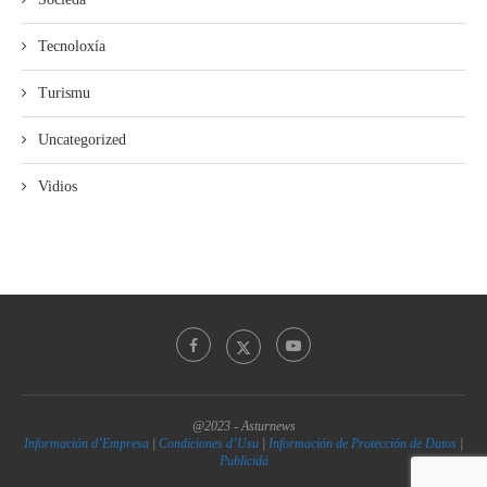
Tecnoloxía
Turismu
Uncategorized
Vidios
@2023 - Asturnews
Información d’Empresa
|
Condiciones d’Usu
|
Información de Protección de Datos
|
Publicidá