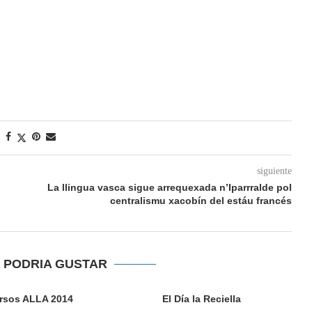
siguiente
La llingua vasca sigue arrequexada n’Iparrralde pol
centralismu xacobín del estáu francés
E PODRIA GUSTAR
rsos ALLA 2014
El Día la Reciella
D