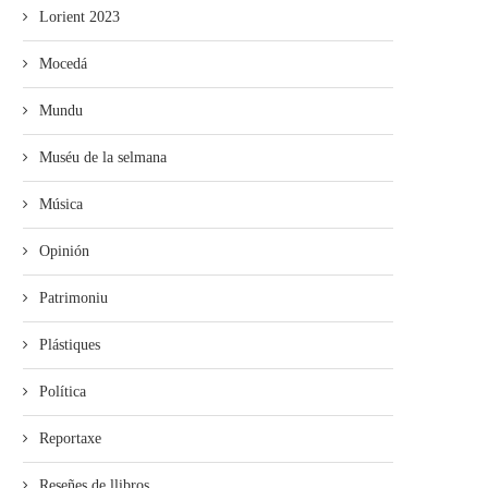
Lorient 2014
Fierro enllena...
Lorient 2023
Mocedá
Mundu
Muséu de la selmana
Música
Opinión
Patrimoniu
Plástiques
Política
Reportaxe
Reseñes de llibros