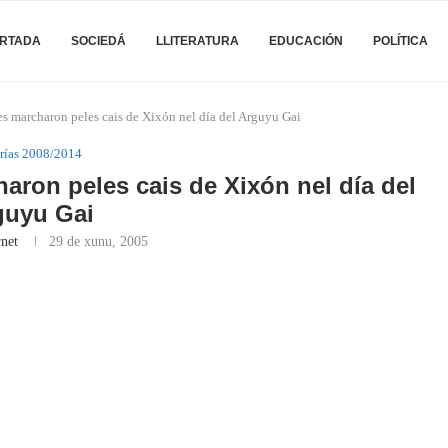
RTADA
SOCIEDÁ
LLITERATURA
EDUCACIÓN
POLÍTICA
es marcharon peles cais de Xixón nel día del Arguyu Gai
rías 2008/2014
aron peles cais de Xixón nel día del
guyu Gai
rnet
29 de xunu, 2005