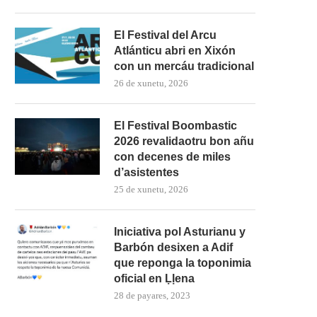
El Festival del Arcu
Atlánticu abri en Xixón
con un mercáu tradicional
26 de xunetu, 2026
El Festival Boombastic
2026 revalidaotru bon añu
con decenes de miles
d’asistentes
25 de xunetu, 2026
Iniciativa pol Asturianu y
Barbón desixen a Adif
que reponga la toponimia
oficial en Ḷḷena
28 de payares, 2023